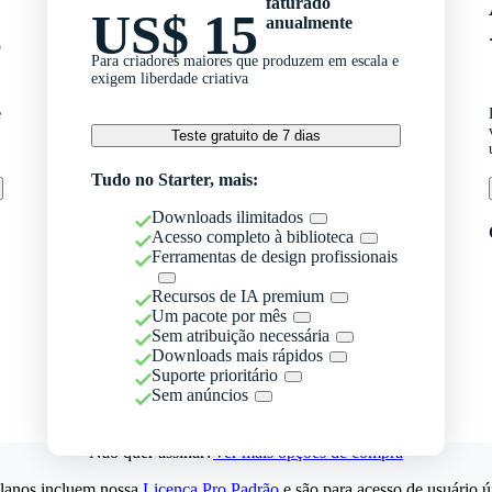
faturado
US$ 15
anualmente
o
Para criadores maiores que produzem em escala e
exigem liberdade criativa
e
Teste gratuito de 7 dias
Tudo no Starter, mais:
Downloads ilimitados
Acesso completo à biblioteca
Ferramentas de design profissionais
Recursos de IA premium
Um pacote por mês
Sem atribuição necessária
Downloads mais rápidos
Suporte prioritário
Sem anúncios
Não quer assinar?
Ver mais opções de compra
lanos incluem nossa
Licença Pro Padrão
e são para acesso de usuário ú