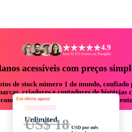
4.9
from 33.572 reviews on Trustpilot
lanos acessíveis com preços simpl
otos de stock número 1 do mundo, confiado 
rcas, criadores e contadores de histórias 
Em oferta agora!
economizam até 76% em tempo e orçamento
Em oferta agora!
Unlimited
US$ 18
USD por mês