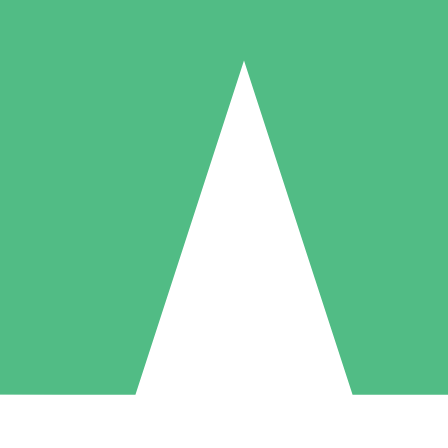
Pacotes de Créditos Individuais
gue conforme o uso com créditos de download. Sem compromisso mens
1 Download
5 Downloads
10 Downloads
10
15
20
US$
00
US$
00
US$
00