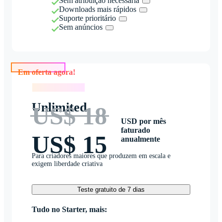
Sem atribuição necessária
Downloads mais rápidos
Suporte prioritário
Sem anúncios
Em oferta agora!
Em oferta agora!
Unlimited
US$ 18
USD por mês
faturado
US$ 15
anualmente
Para criadores maiores que produzem em escala e
exigem liberdade criativa
Teste gratuito de 7 dias
Tudo no Starter, mais: