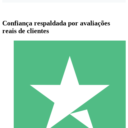
Confiança respaldada por avaliações
reais de clientes
Pacotes de Créditos Individuais
Pague conforme o uso com créditos de download. Sem
compromisso mensal.
1 Download
10
US$
00