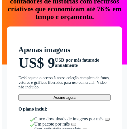
contadores de histórias com recursos
criativos que economizam até 76% em
tempo e orçamento.
Apenas imagens
US$ 9
USD por mês faturado
anualmente
Desbloqueie o acesso à nossa coleção completa de fotos,
vetores e gráficos liberados para uso comercial. Vídeo
não incluído.
Assine agora
O plano inclui:
Cinco downloads de imagens por mês
Um pacote por mês