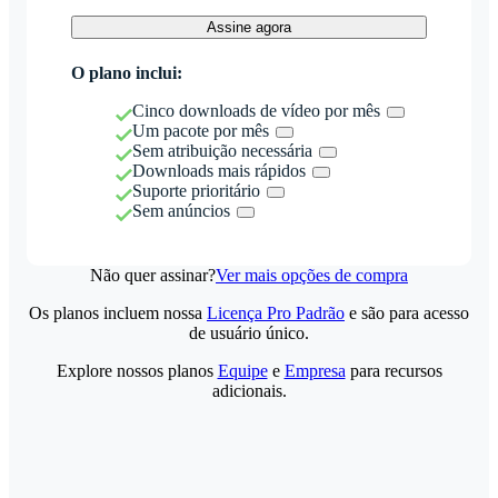
Assine agora
O plano inclui:
Cinco downloads de vídeo por mês
Um pacote por mês
Sem atribuição necessária
Downloads mais rápidos
Suporte prioritário
Sem anúncios
Não quer assinar?
Ver mais opções de compra
Os planos incluem nossa
Licença Pro Padrão
e são para acesso
de usuário único.
Explore nossos planos
Equipe
e
Empresa
para recursos
adicionais.