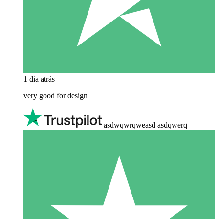
1 dia atrás
very good for design
asdwqwrqweasd asdqwerq