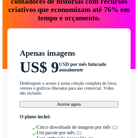
contadores de histórias com recursos
criativos que economizam até 76% em
tempo e orçamento.
Apenas imagens
US$ 9
USD por mês faturado
anualmente
Desbloqueie o acesso à nossa coleção completa de fotos,
vetores e gráficos liberados para uso comercial. Vídeo
não incluído.
Assine agora
O plano inclui:
Cinco downloads de imagens por mês
Um pacote por mês