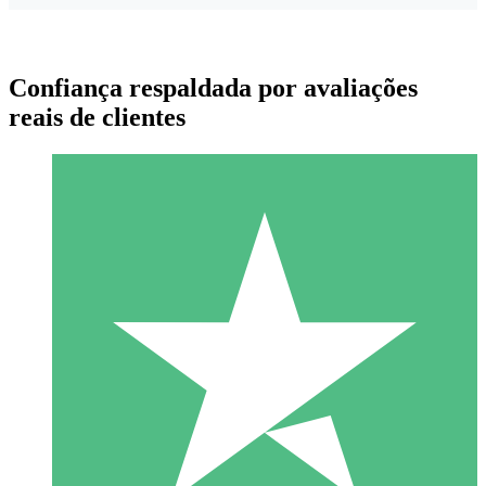
Confiança respaldada por avaliações
reais de clientes
Pacotes de Créditos Individuais
Pague conforme o uso com créditos de download. Sem
compromisso mensal.
1 Download
10
US$
00