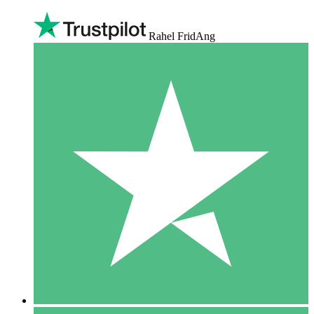
Rahel FridAng