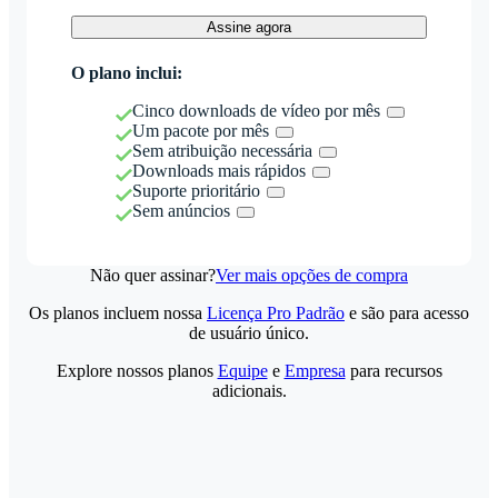
Assine agora
O plano inclui:
Cinco downloads de vídeo por mês
Um pacote por mês
Sem atribuição necessária
Downloads mais rápidos
Suporte prioritário
Sem anúncios
Não quer assinar?
Ver mais opções de compra
Os planos incluem nossa
Licença Pro Padrão
e são para acesso
de usuário único.
Explore nossos planos
Equipe
e
Empresa
para recursos
adicionais.