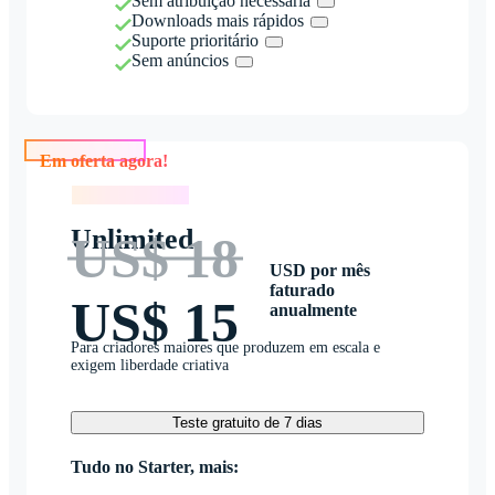
Sem atribuição necessária
Downloads mais rápidos
Suporte prioritário
Sem anúncios
Em oferta agora!
Em oferta agora!
Unlimited
US$ 18
USD por mês
faturado
US$ 15
anualmente
Para criadores maiores que produzem em escala e
exigem liberdade criativa
Teste gratuito de 7 dias
Tudo no Starter, mais: