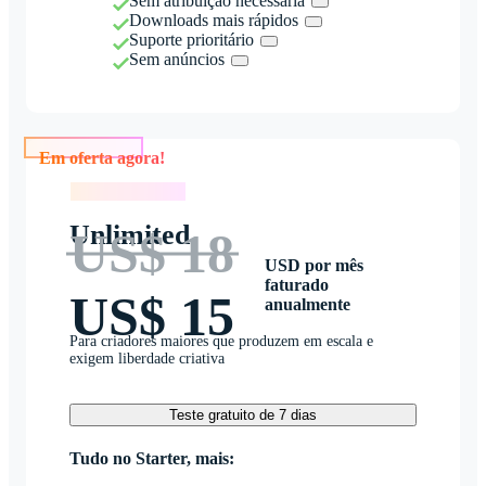
Sem atribuição necessária
Downloads mais rápidos
Suporte prioritário
Sem anúncios
Em oferta agora!
Em oferta agora!
Unlimited
US$ 18
USD por mês
faturado
US$ 15
anualmente
Para criadores maiores que produzem em escala e
exigem liberdade criativa
Teste gratuito de 7 dias
Tudo no Starter, mais: