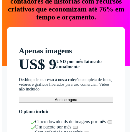
contadores de histórias com recursos
criativos que economizam até 76% em
tempo e orçamento.
Apenas imagens
US$ 9
USD por mês faturado
anualmente
Desbloqueie o acesso à nossa coleção completa de fotos,
vetores e gráficos liberados para uso comercial. Vídeo
não incluído.
Assine agora
O plano inclui:
Cinco downloads de imagens por mês
Um pacote por mês