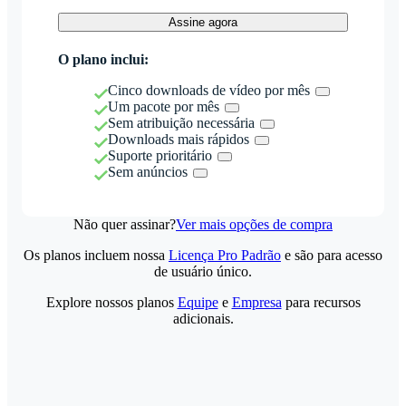
Assine agora
O plano inclui:
Cinco downloads de vídeo por mês
Um pacote por mês
Sem atribuição necessária
Downloads mais rápidos
Suporte prioritário
Sem anúncios
Não quer assinar?
Ver mais opções de compra
Os planos incluem nossa
Licença Pro Padrão
e são para acesso
de usuário único.
Explore nossos planos
Equipe
e
Empresa
para recursos
adicionais.