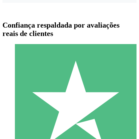
Confiança respaldada por avaliações
reais de clientes
Pacotes de Créditos Individuais
Pague conforme o uso com créditos de download. Sem
compromisso mensal.
1 Download
10
US$
00