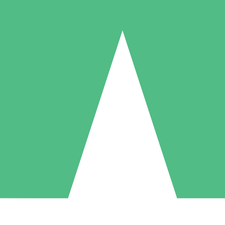
Pacotes de Créditos Individuais
gue conforme o uso com créditos de download. Sem compromisso mens
1 Download
5 Downloads
10 Downloads
10
15
20
US$
00
US$
00
US$
00