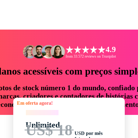
4.9
from 33.572 reviews on Trustpilot
lanos acessíveis com preços simpl
otos de stock número 1 do mundo, confiado 
rcas, criadores e contadores de histórias 
Em oferta agora!
economizam até 76% em tempo e orçamento
Em oferta agora!
Unlimited
US$ 18
USD por mês