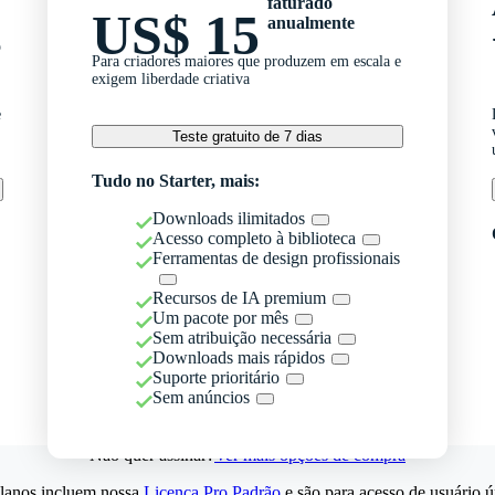
faturado
US$ 15
anualmente
o
Para criadores maiores que produzem em escala e
exigem liberdade criativa
e
Teste gratuito de 7 dias
Tudo no Starter, mais:
Downloads ilimitados
Acesso completo à biblioteca
Ferramentas de design profissionais
Recursos de IA premium
Um pacote por mês
Sem atribuição necessária
Downloads mais rápidos
Suporte prioritário
Sem anúncios
Não quer assinar?
Ver mais opções de compra
lanos incluem nossa
Licença Pro Padrão
e são para acesso de usuário ú