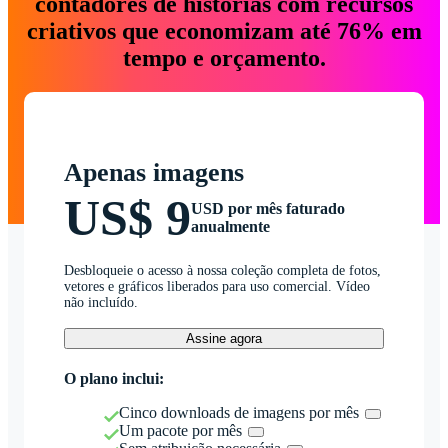
contadores de histórias com recursos
criativos que economizam até 76% em
tempo e orçamento.
Apenas imagens
US$ 9
USD por mês faturado
anualmente
Desbloqueie o acesso à nossa coleção completa de fotos,
vetores e gráficos liberados para uso comercial. Vídeo
não incluído.
Assine agora
O plano inclui:
Cinco downloads de imagens por mês
Um pacote por mês