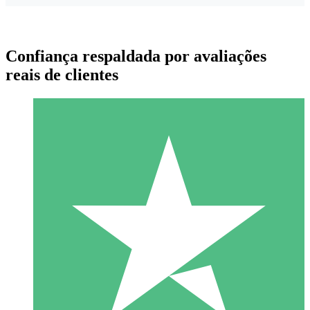
Confiança respaldada por avaliações
reais de clientes
Pacotes de Créditos Individuais
Pague conforme o uso com créditos de download. Sem
compromisso mensal.
1 Download
10
US$
00