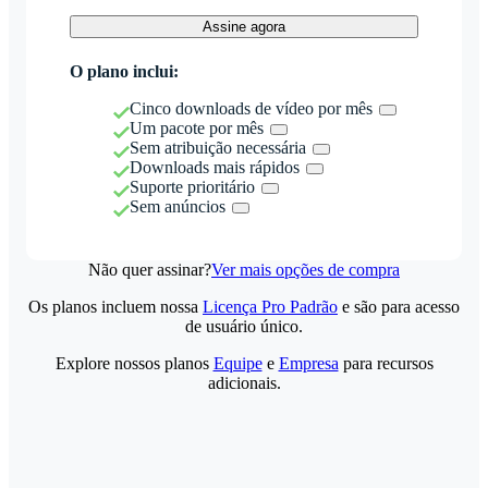
Assine agora
O plano inclui:
Cinco downloads de vídeo por mês
Um pacote por mês
Sem atribuição necessária
Downloads mais rápidos
Suporte prioritário
Sem anúncios
Não quer assinar?
Ver mais opções de compra
Os planos incluem nossa
Licença Pro Padrão
e são para acesso
de usuário único.
Explore nossos planos
Equipe
e
Empresa
para recursos
adicionais.