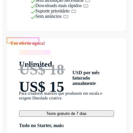
Sem atribuição necessária
Downloads mais rápidos
Suporte prioritário
Sem anúncios
Em oferta agora!
Em oferta agora!
Unlimited
US$ 18
USD por mês
faturado
US$ 15
anualmente
Para criadores maiores que produzem em escala e
exigem liberdade criativa
Teste gratuito de 7 dias
Tudo no Starter, mais: