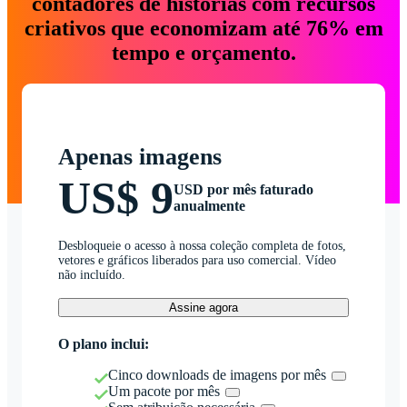
contadores de histórias com recursos
criativos que economizam até 76% em
tempo e orçamento.
Apenas imagens
US$ 9
USD por mês faturado
anualmente
Desbloqueie o acesso à nossa coleção completa de fotos,
vetores e gráficos liberados para uso comercial. Vídeo
não incluído.
Assine agora
O plano inclui:
Cinco downloads de imagens por mês
Um pacote por mês