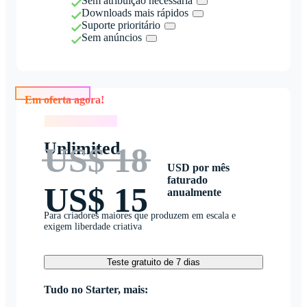
Sem atribuição necessária
Downloads mais rápidos
Suporte prioritário
Sem anúncios
Em oferta agora!
Em oferta agora!
Unlimited
US$ 18
USD por mês
faturado
US$ 15
anualmente
Para criadores maiores que produzem em escala e
exigem liberdade criativa
Teste gratuito de 7 dias
Tudo no Starter, mais: