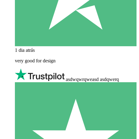
1 dia atrás
very good for design
asdwqwrqweasd asdqwerq