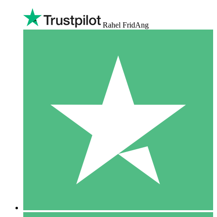
Rahel FridAng