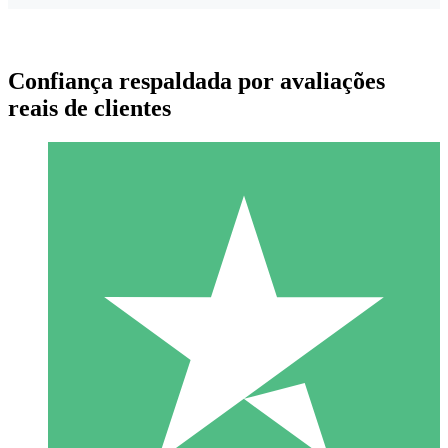
Confiança respaldada por avaliações
reais de clientes
Pacotes de Créditos Individuais
Pague conforme o uso com créditos de download. Sem
compromisso mensal.
1 Download
10
US$
00