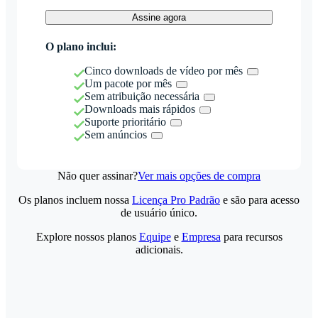
Assine agora
O plano inclui:
Cinco downloads de vídeo por mês
Um pacote por mês
Sem atribuição necessária
Downloads mais rápidos
Suporte prioritário
Sem anúncios
Não quer assinar?
Ver mais opções de compra
Os planos incluem nossa
Licença Pro Padrão
e são para acesso
de usuário único.
Explore nossos planos
Equipe
e
Empresa
para recursos
adicionais.