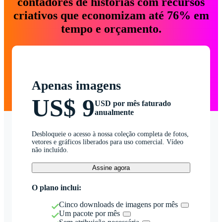
contadores de histórias com recursos
criativos que economizam até 76% em
tempo e orçamento.
Apenas imagens
US$ 9
USD por mês faturado
anualmente
Desbloqueie o acesso à nossa coleção completa de fotos,
vetores e gráficos liberados para uso comercial. Vídeo
não incluído.
Assine agora
O plano inclui:
Cinco downloads de imagens por mês
Um pacote por mês