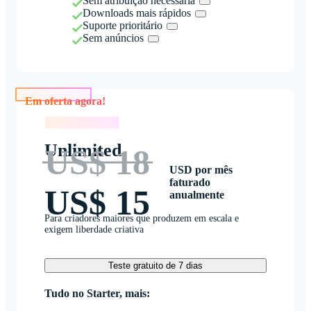
Sem atribuição necessária
Downloads mais rápidos
Suporte prioritário
Sem anúncios
Em oferta agora!
Em oferta agora!
Unlimited
US$ 18
USD por mês
faturado
US$ 15
anualmente
Para criadores maiores que produzem em escala e
exigem liberdade criativa
Teste gratuito de 7 dias
Tudo no Starter, mais: