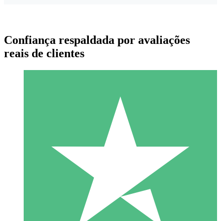
Confiança respaldada por avaliações
reais de clientes
Pacotes de Créditos Individuais
Pague conforme o uso com créditos de download. Sem
compromisso mensal.
1 Download
10
US$
00