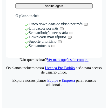
Assine agora
O plano inclui:
Cinco downloads de vídeo por mês
Um pacote por mês
Sem atribuição necessária
Downloads mais rápidos
Suporte prioritário
Sem anúncios
Não quer assinar?
Ver mais opções de compra
Os planos incluem nossa
Licença Pro Padrão
e são para acesso
de usuário único.
Explore nossos planos
Equipe
e
Empresa
para recursos
adicionais.