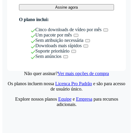
Assine agora
O plano inclui:
Cinco downloads de vídeo por mês
Um pacote por mês
Sem atribuição necessária
Downloads mais rápidos
Suporte prioritário
Sem anúncios
Não quer assinar?
Ver mais opções de compra
Os planos incluem nossa
Licença Pro Padrão
e são para acesso
de usuário único.
Explore nossos planos
Equipe
e
Empresa
para recursos
adicionais.