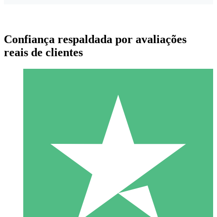
Confiança respaldada por avaliações
reais de clientes
Pacotes de Créditos Individuais
Pague conforme o uso com créditos de download. Sem
compromisso mensal.
1 Download
10
US$
00