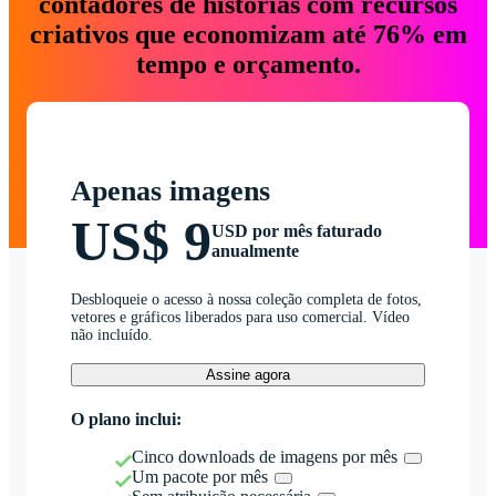
contadores de histórias com recursos
criativos que economizam até 76% em
tempo e orçamento.
Apenas imagens
US$ 9
USD por mês faturado
anualmente
Desbloqueie o acesso à nossa coleção completa de fotos,
vetores e gráficos liberados para uso comercial. Vídeo
não incluído.
Assine agora
O plano inclui:
Cinco downloads de imagens por mês
Um pacote por mês