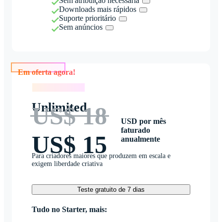
Sem atribuição necessária
Downloads mais rápidos
Suporte prioritário
Sem anúncios
Em oferta agora!
Em oferta agora!
Unlimited
US$ 18
USD por mês
faturado
US$ 15
anualmente
Para criadores maiores que produzem em escala e
exigem liberdade criativa
Teste gratuito de 7 dias
Tudo no Starter, mais: