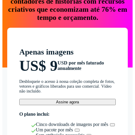
contadores de histórias com recursos
criativos que economizam até 76% em
tempo e orçamento.
Apenas imagens
US$ 9
USD por mês faturado
anualmente
Desbloqueie o acesso à nossa coleção completa de fotos,
vetores e gráficos liberados para uso comercial. Vídeo
não incluído.
Assine agora
O plano inclui:
Cinco downloads de imagens por mês
Um pacote por mês