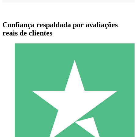
Confiança respaldada por avaliações
reais de clientes
Pacotes de Créditos Individuais
Pague conforme o uso com créditos de download. Sem
compromisso mensal.
1 Download
10
US$
00