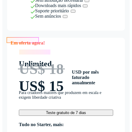
Sem atribuição necessária
Downloads mais rápidos
Suporte prioritário
Sem anúncios
Em oferta agora!
Em oferta agora!
Unlimited
US$ 18
USD por mês
faturado
US$ 15
anualmente
Para criadores maiores que produzem em escala e
exigem liberdade criativa
Teste gratuito de 7 dias
Tudo no Starter, mais: