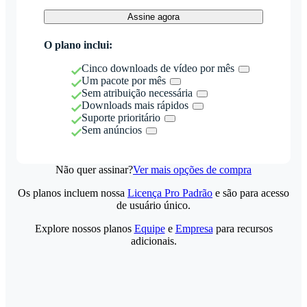
Assine agora
O plano inclui:
Cinco downloads de vídeo por mês
Um pacote por mês
Sem atribuição necessária
Downloads mais rápidos
Suporte prioritário
Sem anúncios
Não quer assinar?
Ver mais opções de compra
Os planos incluem nossa
Licença Pro Padrão
e são para acesso
de usuário único.
Explore nossos planos
Equipe
e
Empresa
para recursos
adicionais.