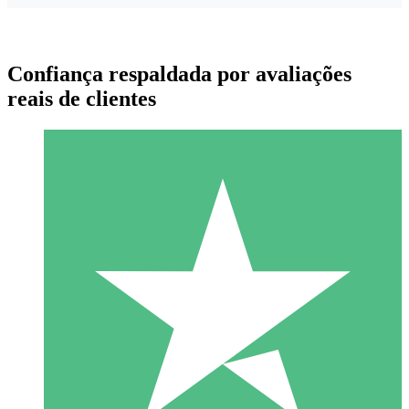
Confiança respaldada por avaliações
reais de clientes
Pacotes de Créditos Individuais
Pague conforme o uso com créditos de download. Sem
compromisso mensal.
1 Download
10
US$
00