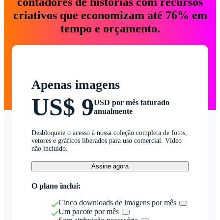
contadores de histórias com recursos
criativos que economizam até 76% em
tempo e orçamento.
Apenas imagens
US$ 9
USD por mês faturado
anualmente
Desbloqueie o acesso à nossa coleção completa de fotos,
vetores e gráficos liberados para uso comercial. Vídeo
não incluído.
Assine agora
O plano inclui:
Cinco downloads de imagens por mês
Um pacote por mês