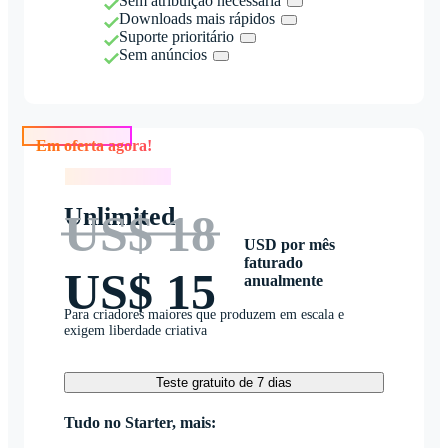
Sem atribuição necessária
Downloads mais rápidos
Suporte prioritário
Sem anúncios
Em oferta agora!
Em oferta agora!
Unlimited
US$ 18
USD por mês
faturado
US$ 15
anualmente
Para criadores maiores que produzem em escala e
exigem liberdade criativa
Teste gratuito de 7 dias
Tudo no Starter, mais: