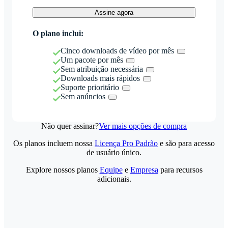
Assine agora
O plano inclui:
Cinco downloads de vídeo por mês
Um pacote por mês
Sem atribuição necessária
Downloads mais rápidos
Suporte prioritário
Sem anúncios
Não quer assinar?
Ver mais opções de compra
Os planos incluem nossa
Licença Pro Padrão
e são para acesso
de usuário único.
Explore nossos planos
Equipe
e
Empresa
para recursos
adicionais.