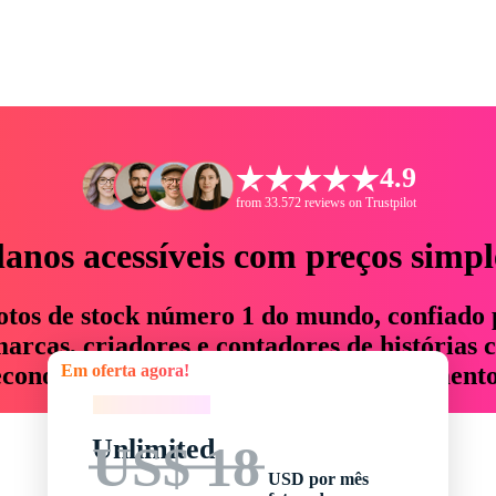
4.9
from 33.572 reviews on Trustpilot
lanos acessíveis com preços simpl
otos de stock número 1 do mundo, confiado 
rcas, criadores e contadores de histórias 
Em oferta agora!
economizam até 76% em tempo e orçamento
Em oferta agora!
Unlimited
US$ 18
USD por mês