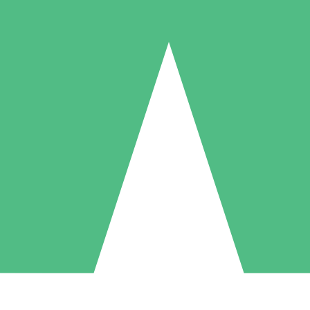
Pacotes de Créditos Individuais
gue conforme o uso com créditos de download. Sem compromisso mens
1 Download
5 Downloads
10 Downloads
10
15
20
US$
00
US$
00
US$
00