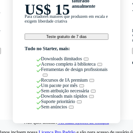
faturado
US$ 15
anualmente
o
Para criadores maiores que produzem em escala e
exigem liberdade criativa
e
Teste gratuito de 7 dias
Tudo no Starter, mais:
Downloads ilimitados
Acesso completo à biblioteca
Ferramentas de design profissionais
Recursos de IA premium
Um pacote por mês
Sem atribuição necessária
Downloads mais rápidos
Suporte prioritário
Sem anúncios
Não quer assinar?
Ver mais opções de compra
lanos incluem nossa
Licença Pro Padrão
e são para acesso de usuário ú