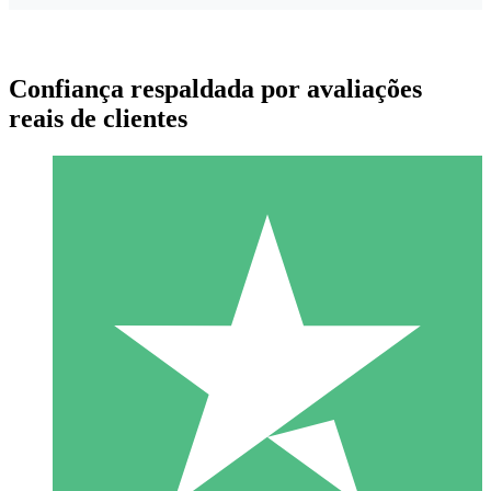
Confiança respaldada por avaliações
reais de clientes
Pacotes de Créditos Individuais
Pague conforme o uso com créditos de download. Sem
compromisso mensal.
1 Download
10
US$
00