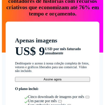
contadores de histórias com recursos
criativos que economizam até 76% em
tempo e orçamento.
Apenas imagens
US$ 9
USD por mês faturado
anualmente
Desbloqueie o acesso à nossa coleção completa de fotos,
vetores e gráficos liberados para uso comercial. Vídeo
não incluído.
Assine agora
O plano inclui:
Cinco downloads de imagens por mês
Um pacote por mês