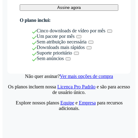
Assine agora
O plano inclui:
Cinco downloads de vídeo por mês
Um pacote por mês
Sem atribuição necessária
Downloads mais rápidos
Suporte prioritário
Sem anúncios
Não quer assinar?
Ver mais opções de compra
Os planos incluem nossa
Licença Pro Padrão
e são para acesso
de usuário único.
Explore nossos planos
Equipe
e
Empresa
para recursos
adicionais.