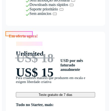
Sem atribuição necessária
Downloads mais rápidos
Suporte prioritário
Sem anúncios
Em oferta agora!
Em oferta agora!
Unlimited
US$ 18
USD por mês
faturado
US$ 15
anualmente
Para criadores maiores que produzem em escala e
exigem liberdade criativa
Teste gratuito de 7 dias
Tudo no Starter, mais: