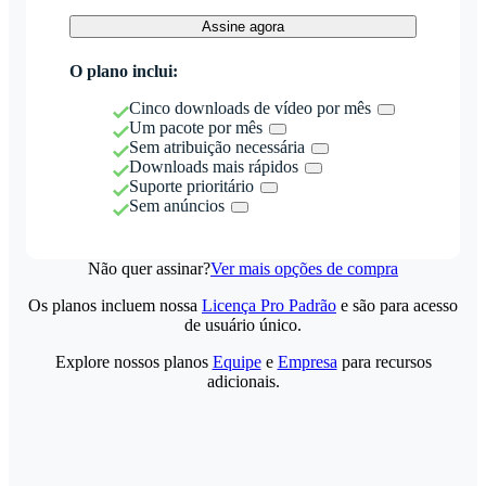
Assine agora
O plano inclui:
Cinco downloads de vídeo por mês
Um pacote por mês
Sem atribuição necessária
Downloads mais rápidos
Suporte prioritário
Sem anúncios
Não quer assinar?
Ver mais opções de compra
Os planos incluem nossa
Licença Pro Padrão
e são para acesso
de usuário único.
Explore nossos planos
Equipe
e
Empresa
para recursos
adicionais.