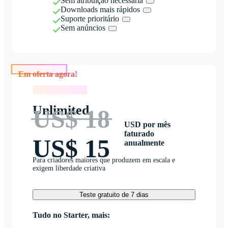
Sem atribuição necessária
Downloads mais rápidos
Suporte prioritário
Sem anúncios
Em oferta agora!
Em oferta agora!
Unlimited
US$ 18
USD por mês
faturado
US$ 15
anualmente
Para criadores maiores que produzem em escala e
exigem liberdade criativa
Teste gratuito de 7 dias
Tudo no Starter, mais: