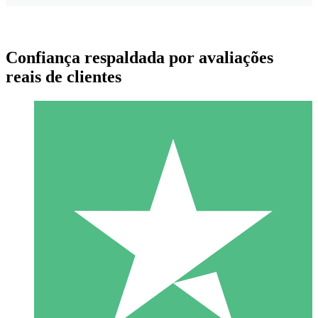
Confiança respaldada por avaliações
reais de clientes
Pacotes de Créditos Individuais
Pague conforme o uso com créditos de download. Sem
compromisso mensal.
1 Download
10
US$
00