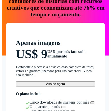
contadores de histórias com recursos
criativos que economizam até 76% em
tempo e orçamento.
Apenas imagens
US$ 9
USD por mês faturado
anualmente
Desbloqueie o acesso à nossa coleção completa de fotos,
vetores e gráficos liberados para uso comercial. Vídeo
não incluído.
Assine agora
O plano inclui:
Cinco downloads de imagens por mês
Um pacote por mês