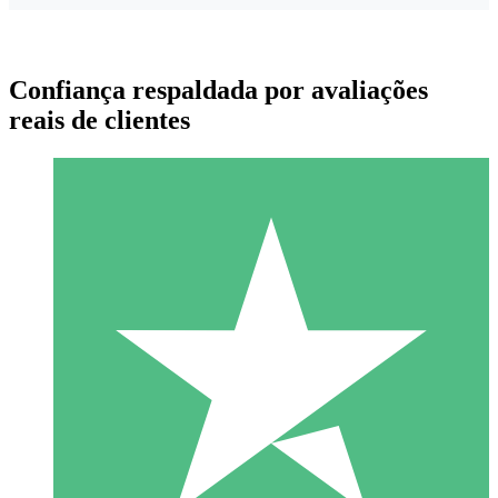
Confiança respaldada por avaliações
reais de clientes
Pacotes de Créditos Individuais
Pague conforme o uso com créditos de download. Sem
compromisso mensal.
1 Download
10
US$
00