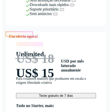
Sem atribuição necessária
Downloads mais rápidos
Suporte prioritário
Sem anúncios
Em oferta agora!
Em oferta agora!
Unlimited
US$ 18
USD por mês
faturado
US$ 15
anualmente
Para criadores maiores que produzem em escala e
exigem liberdade criativa
Teste gratuito de 7 dias
Tudo no Starter, mais: