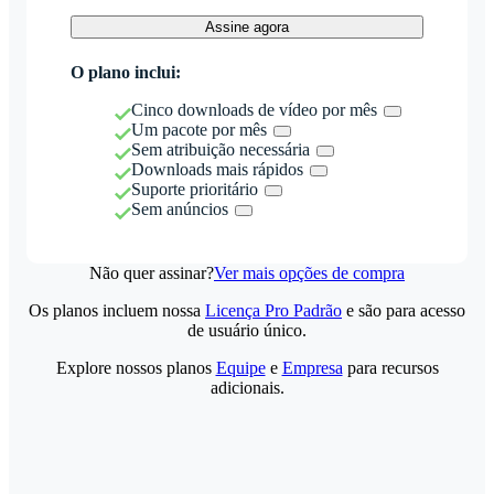
Assine agora
O plano inclui:
Cinco downloads de vídeo por mês
Um pacote por mês
Sem atribuição necessária
Downloads mais rápidos
Suporte prioritário
Sem anúncios
Não quer assinar?
Ver mais opções de compra
Os planos incluem nossa
Licença Pro Padrão
e são para acesso
de usuário único.
Explore nossos planos
Equipe
e
Empresa
para recursos
adicionais.