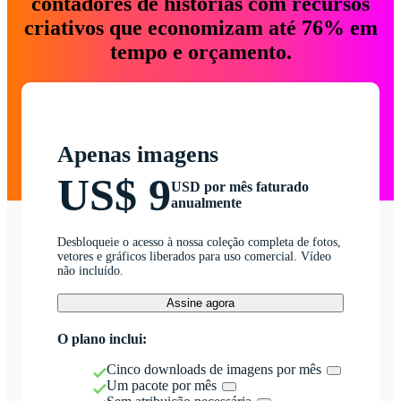
contadores de histórias com recursos
criativos que economizam até 76% em
tempo e orçamento.
Apenas imagens
US$ 9
USD por mês faturado
anualmente
Desbloqueie o acesso à nossa coleção completa de fotos,
vetores e gráficos liberados para uso comercial. Vídeo
não incluído.
Assine agora
O plano inclui:
Cinco downloads de imagens por mês
Um pacote por mês