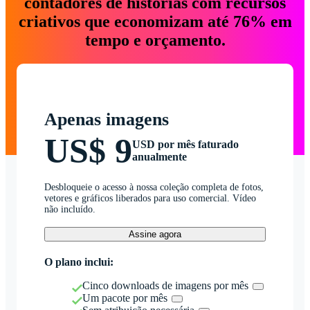
contadores de histórias com recursos
criativos que economizam até 76% em
tempo e orçamento.
Apenas imagens
US$ 9
USD por mês faturado
anualmente
Desbloqueie o acesso à nossa coleção completa de fotos,
vetores e gráficos liberados para uso comercial. Vídeo
não incluído.
Assine agora
O plano inclui:
Cinco downloads de imagens por mês
Um pacote por mês