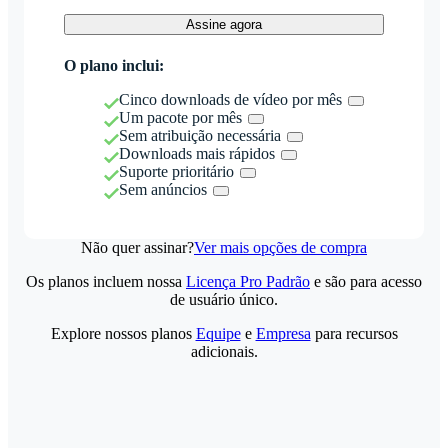
Assine agora
O plano inclui:
Cinco downloads de vídeo por mês
Um pacote por mês
Sem atribuição necessária
Downloads mais rápidos
Suporte prioritário
Sem anúncios
Não quer assinar?
Ver mais opções de compra
Os planos incluem nossa
Licença Pro Padrão
e são para acesso
de usuário único.
Explore nossos planos
Equipe
e
Empresa
para recursos
adicionais.