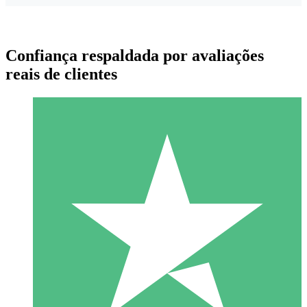
Confiança respaldada por avaliações
reais de clientes
Pacotes de Créditos Individuais
Pague conforme o uso com créditos de download. Sem
compromisso mensal.
1 Download
10
US$
00