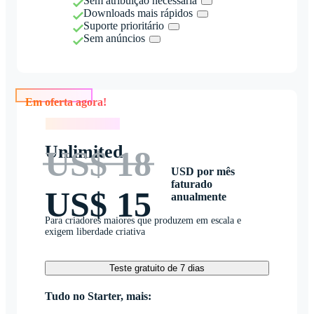
Sem atribuição necessária
Downloads mais rápidos
Suporte prioritário
Sem anúncios
Em oferta agora!
Em oferta agora!
Unlimited
US$ 18
USD por mês
faturado
US$ 15
anualmente
Para criadores maiores que produzem em escala e
exigem liberdade criativa
Teste gratuito de 7 dias
Tudo no Starter, mais: