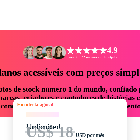
4.9
from 33.572 reviews on Trustpilot
lanos acessíveis com preços simpl
otos de stock número 1 do mundo, confiado 
rcas, criadores e contadores de histórias 
Em oferta agora!
economizam até 76% em tempo e orçamento
Em oferta agora!
Unlimited
US$ 18
USD por mês