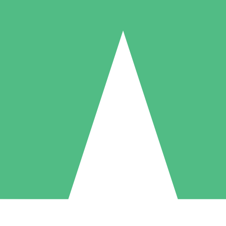
Pacotes de Créditos Individuais
gue conforme o uso com créditos de download. Sem compromisso mens
1 Download
5 Downloads
10 Downloads
10
15
20
US$
00
US$
00
US$
00