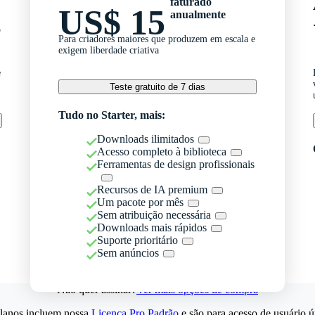
faturado
US$ 15
anualmente
o
Para criadores maiores que produzem em escala e
exigem liberdade criativa
e
Teste gratuito de 7 dias
Tudo no Starter, mais:
Downloads ilimitados
Acesso completo à biblioteca
Ferramentas de design profissionais
Recursos de IA premium
Um pacote por mês
Sem atribuição necessária
Downloads mais rápidos
Suporte prioritário
Sem anúncios
Não quer assinar?
Ver mais opções de compra
lanos incluem nossa
Licença Pro Padrão
e são para acesso de usuário ú