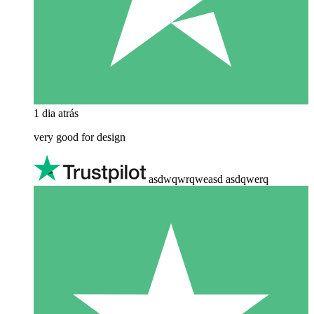
1 dia atrás
very good for design
asdwqwrqweasd asdqwerq