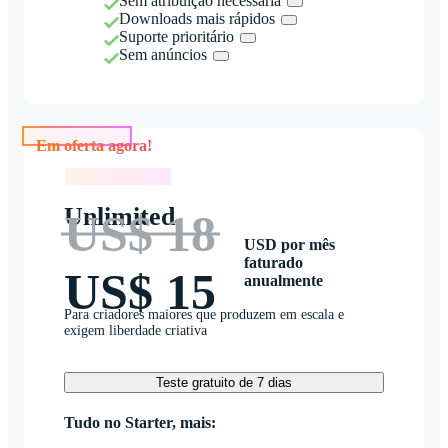
Sem atribuição necessária
Downloads mais rápidos
Suporte prioritário
Sem anúncios
Em oferta agora!
Em oferta agora!
Unlimited
US$ 18
USD por mês
faturado
US$ 15
anualmente
Para criadores maiores que produzem em escala e
exigem liberdade criativa
Teste gratuito de 7 dias
Tudo no Starter, mais: