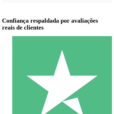
Confiança respaldada por avaliações
reais de clientes
Pacotes de Créditos Individuais
Pague conforme o uso com créditos de download. Sem
compromisso mensal.
1 Download
10
US$
00