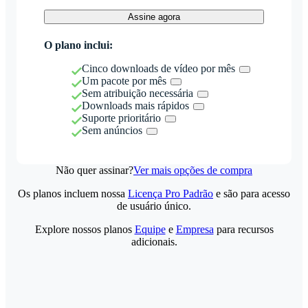
Assine agora
O plano inclui:
Cinco downloads de vídeo por mês
Um pacote por mês
Sem atribuição necessária
Downloads mais rápidos
Suporte prioritário
Sem anúncios
Não quer assinar?
Ver mais opções de compra
Os planos incluem nossa
Licença Pro Padrão
e são para acesso
de usuário único.
Explore nossos planos
Equipe
e
Empresa
para recursos
adicionais.