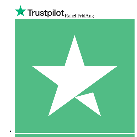
Rahel FridAng