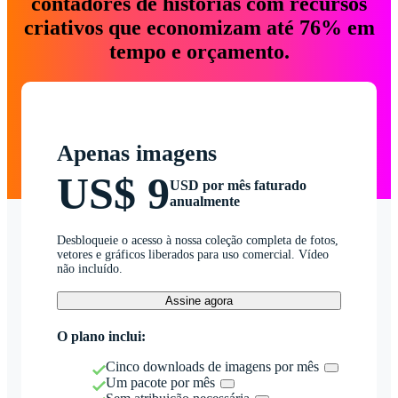
contadores de histórias com recursos
criativos que economizam até 76% em
tempo e orçamento.
Apenas imagens
US$ 9
USD por mês faturado
anualmente
Desbloqueie o acesso à nossa coleção completa de fotos,
vetores e gráficos liberados para uso comercial. Vídeo
não incluído.
Assine agora
O plano inclui:
Cinco downloads de imagens por mês
Um pacote por mês