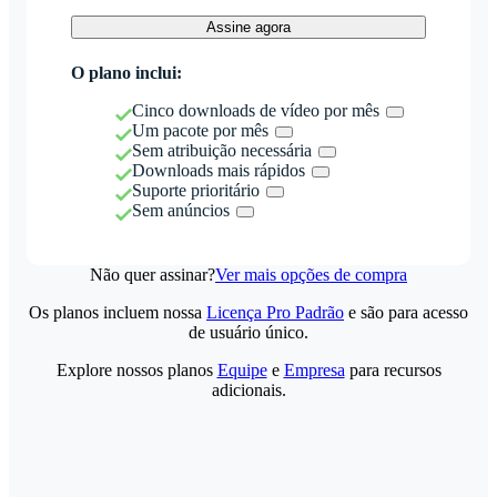
Assine agora
O plano inclui:
Cinco downloads de vídeo por mês
Um pacote por mês
Sem atribuição necessária
Downloads mais rápidos
Suporte prioritário
Sem anúncios
Não quer assinar?
Ver mais opções de compra
Os planos incluem nossa
Licença Pro Padrão
e são para acesso
de usuário único.
Explore nossos planos
Equipe
e
Empresa
para recursos
adicionais.