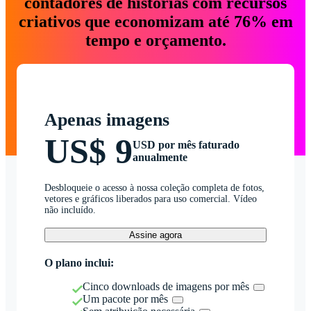
contadores de histórias com recursos
criativos que economizam até 76% em
tempo e orçamento.
Apenas imagens
US$ 9
USD por mês faturado
anualmente
Desbloqueie o acesso à nossa coleção completa de fotos,
vetores e gráficos liberados para uso comercial. Vídeo
não incluído.
Assine agora
O plano inclui:
Cinco downloads de imagens por mês
Um pacote por mês