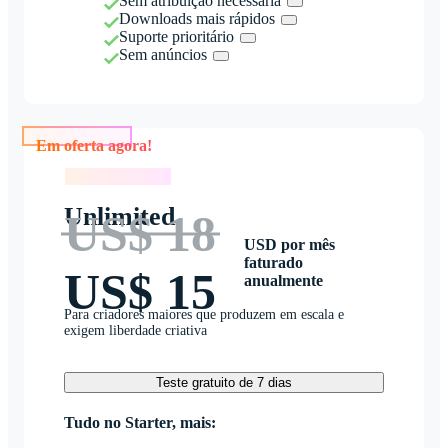
Sem atribuição necessária
Downloads mais rápidos
Suporte prioritário
Sem anúncios
Em oferta agora!
Em oferta agora!
Unlimited
US$ 18
USD por mês
faturado
US$ 15
anualmente
Para criadores maiores que produzem em escala e
exigem liberdade criativa
Teste gratuito de 7 dias
Tudo no Starter, mais: