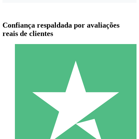
Confiança respaldada por avaliações
reais de clientes
Pacotes de Créditos Individuais
Pague conforme o uso com créditos de download. Sem
compromisso mensal.
1 Download
10
US$
00