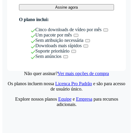
Assine agora
O plano inclui:
Cinco downloads de vídeo por mês
Um pacote por mês
Sem atribuição necessária
Downloads mais rápidos
Suporte prioritário
Sem anúncios
Não quer assinar?
Ver mais opções de compra
Os planos incluem nossa
Licença Pro Padrão
e são para acesso
de usuário único.
Explore nossos planos
Equipe
e
Empresa
para recursos
adicionais.