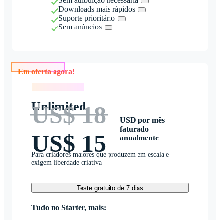
Sem atribuição necessária
Downloads mais rápidos
Suporte prioritário
Sem anúncios
Em oferta agora!
Em oferta agora!
Unlimited
US$ 18
USD por mês
faturado
US$ 15
anualmente
Para criadores maiores que produzem em escala e
exigem liberdade criativa
Teste gratuito de 7 dias
Tudo no Starter, mais: