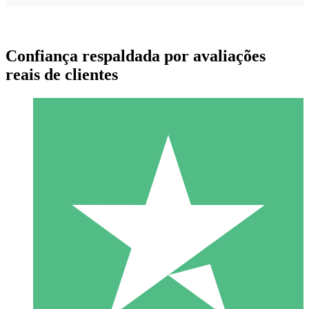
Confiança respaldada por avaliações
reais de clientes
Pacotes de Créditos Individuais
Pague conforme o uso com créditos de download. Sem
compromisso mensal.
1 Download
10
US$
00