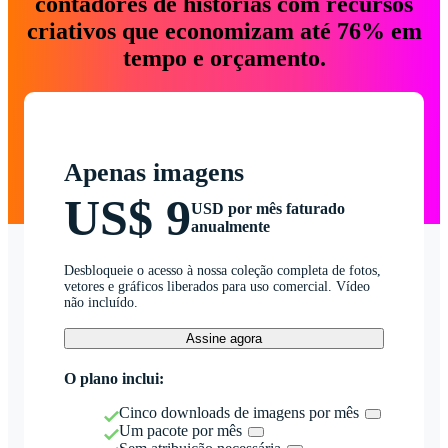
contadores de histórias com recursos
criativos que economizam até 76% em
tempo e orçamento.
Apenas imagens
US$ 9
USD por mês faturado
anualmente
Desbloqueie o acesso à nossa coleção completa de fotos,
vetores e gráficos liberados para uso comercial. Vídeo
não incluído.
Assine agora
O plano inclui:
Cinco downloads de imagens por mês
Um pacote por mês