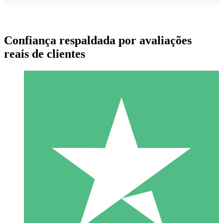
Confiança respaldada por avaliações
reais de clientes
Pacotes de Créditos Individuais
Pague conforme o uso com créditos de download. Sem
compromisso mensal.
1 Download
10
US$
00