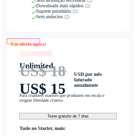
Sem atribuição necessária
Downloads mais rápidos
Suporte prioritário
Sem anúncios
Em oferta agora!
Em oferta agora!
Unlimited
US$ 18
USD por mês
faturado
US$ 15
anualmente
Para criadores maiores que produzem em escala e
exigem liberdade criativa
Teste gratuito de 7 dias
Tudo no Starter, mais: