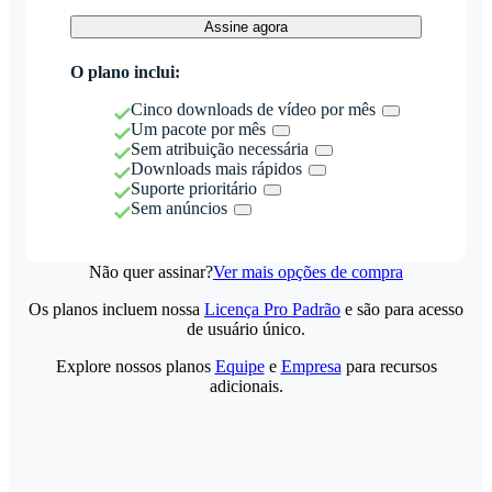
Assine agora
O plano inclui:
Cinco downloads de vídeo por mês
Um pacote por mês
Sem atribuição necessária
Downloads mais rápidos
Suporte prioritário
Sem anúncios
Não quer assinar?
Ver mais opções de compra
Os planos incluem nossa
Licença Pro Padrão
e são para acesso
de usuário único.
Explore nossos planos
Equipe
e
Empresa
para recursos
adicionais.