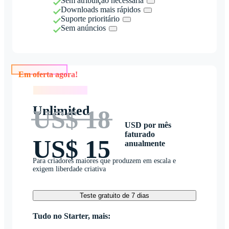
Sem atribuição necessária
Downloads mais rápidos
Suporte prioritário
Sem anúncios
Em oferta agora!
Em oferta agora!
Unlimited
US$ 18
USD por mês
faturado
US$ 15
anualmente
Para criadores maiores que produzem em escala e
exigem liberdade criativa
Teste gratuito de 7 dias
Tudo no Starter, mais: