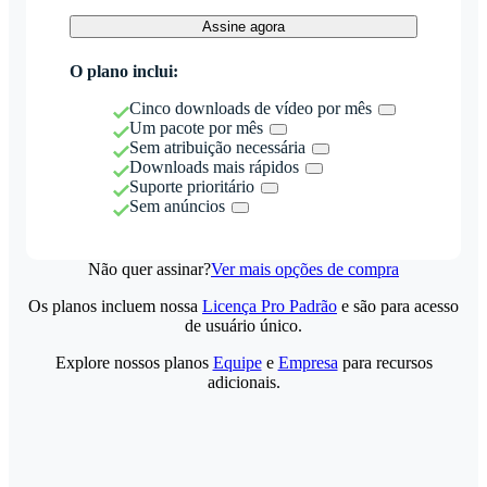
Assine agora
O plano inclui:
Cinco downloads de vídeo por mês
Um pacote por mês
Sem atribuição necessária
Downloads mais rápidos
Suporte prioritário
Sem anúncios
Não quer assinar?
Ver mais opções de compra
Os planos incluem nossa
Licença Pro Padrão
e são para acesso
de usuário único.
Explore nossos planos
Equipe
e
Empresa
para recursos
adicionais.