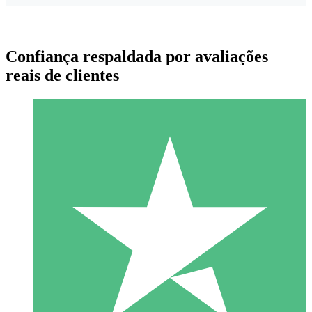
Confiança respaldada por avaliações
reais de clientes
Pacotes de Créditos Individuais
Pague conforme o uso com créditos de download. Sem
compromisso mensal.
1 Download
10
US$
00