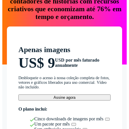
contadores de histórias com recursos
criativos que economizam até 76% em
tempo e orçamento.
Apenas imagens
US$ 9
USD por mês faturado
anualmente
Desbloqueie o acesso à nossa coleção completa de fotos,
vetores e gráficos liberados para uso comercial. Vídeo
não incluído.
Assine agora
O plano inclui:
Cinco downloads de imagens por mês
Um pacote por mês