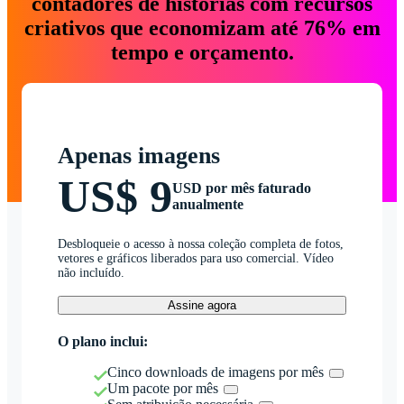
contadores de histórias com recursos
criativos que economizam até 76% em
tempo e orçamento.
Apenas imagens
US$ 9
USD por mês faturado
anualmente
Desbloqueie o acesso à nossa coleção completa de fotos,
vetores e gráficos liberados para uso comercial. Vídeo
não incluído.
Assine agora
O plano inclui:
Cinco downloads de imagens por mês
Um pacote por mês