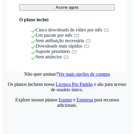
Assine agora
O plano inclui:
Cinco downloads de vídeo por mês
Um pacote por mês
Sem atribuição necessária
Downloads mais rápidos
Suporte prioritário
Sem anúncios
Não quer assinar?
Ver mais opções de compra
Os planos incluem nossa
Licença Pro Padrão
e são para acesso
de usuário único.
Explore nossos planos
Equipe
e
Empresa
para recursos
adicionais.