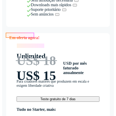
Sem atribuição necessária
Downloads mais rápidos
Suporte prioritário
Sem anúncios
Em oferta agora!
Em oferta agora!
Unlimited
US$ 18
USD por mês
faturado
US$ 15
anualmente
Para criadores maiores que produzem em escala e
exigem liberdade criativa
Teste gratuito de 7 dias
Tudo no Starter, mais: