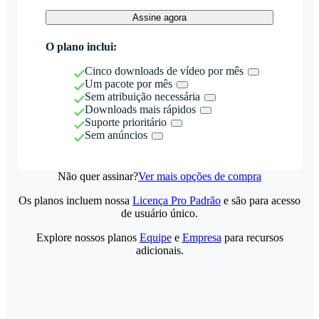
Assine agora
O plano inclui:
Cinco downloads de vídeo por mês
Um pacote por mês
Sem atribuição necessária
Downloads mais rápidos
Suporte prioritário
Sem anúncios
Não quer assinar?
Ver mais opções de compra
Os planos incluem nossa
Licença Pro Padrão
e são para acesso
de usuário único.
Explore nossos planos
Equipe
e
Empresa
para recursos
adicionais.