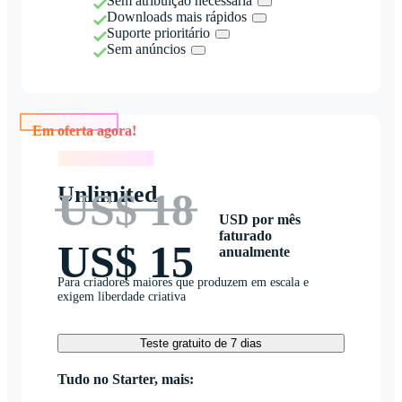
Sem atribuição necessária
Downloads mais rápidos
Suporte prioritário
Sem anúncios
Em oferta agora!
Em oferta agora!
Unlimited
US$ 18
USD por mês
faturado
US$ 15
anualmente
Para criadores maiores que produzem em escala e
exigem liberdade criativa
Teste gratuito de 7 dias
Tudo no Starter, mais: