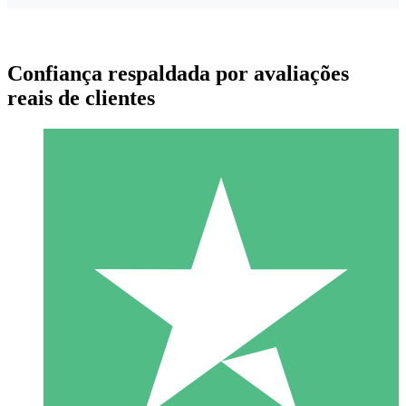
Confiança respaldada por avaliações
reais de clientes
Pacotes de Créditos Individuais
Pague conforme o uso com créditos de download. Sem
compromisso mensal.
1 Download
10
US$
00