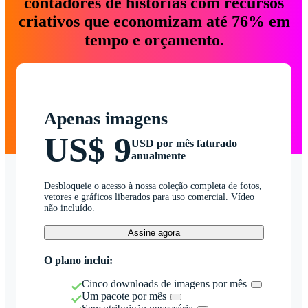
contadores de histórias com recursos
criativos que economizam até 76% em
tempo e orçamento.
Apenas imagens
US$ 9
USD por mês faturado
anualmente
Desbloqueie o acesso à nossa coleção completa de fotos,
vetores e gráficos liberados para uso comercial. Vídeo
não incluído.
Assine agora
O plano inclui:
Cinco downloads de imagens por mês
Um pacote por mês