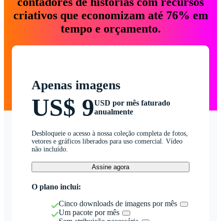
contadores de histórias com recursos
criativos que economizam até 76% em
tempo e orçamento.
Apenas imagens
US$ 9
USD por mês faturado
anualmente
Desbloqueie o acesso à nossa coleção completa de fotos,
vetores e gráficos liberados para uso comercial. Vídeo
não incluído.
Assine agora
O plano inclui:
Cinco downloads de imagens por mês
Um pacote por mês