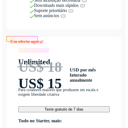
Sem atribuição necessária
Downloads mais rápidos
Suporte prioritário
Sem anúncios
Em oferta agora!
Em oferta agora!
Unlimited
US$ 18
USD por mês
faturado
US$ 15
anualmente
Para criadores maiores que produzem em escala e
exigem liberdade criativa
Teste gratuito de 7 dias
Tudo no Starter, mais: