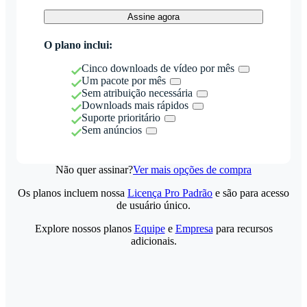
Assine agora
O plano inclui:
Cinco downloads de vídeo por mês
Um pacote por mês
Sem atribuição necessária
Downloads mais rápidos
Suporte prioritário
Sem anúncios
Não quer assinar?
Ver mais opções de compra
Os planos incluem nossa
Licença Pro Padrão
e são para acesso
de usuário único.
Explore nossos planos
Equipe
e
Empresa
para recursos
adicionais.