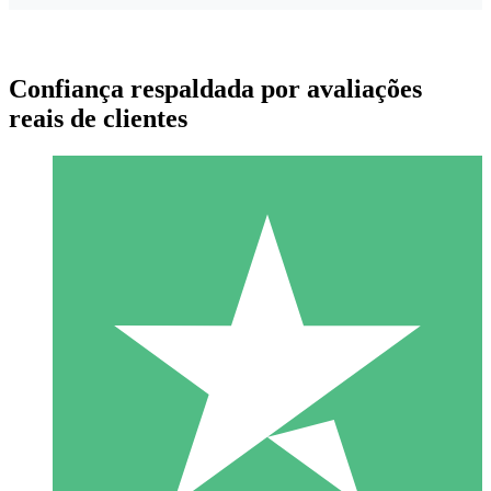
Confiança respaldada por avaliações
reais de clientes
Pacotes de Créditos Individuais
Pague conforme o uso com créditos de download. Sem
compromisso mensal.
1 Download
10
US$
00