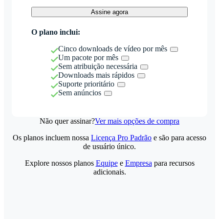
Assine agora
O plano inclui:
Cinco downloads de vídeo por mês
Um pacote por mês
Sem atribuição necessária
Downloads mais rápidos
Suporte prioritário
Sem anúncios
Não quer assinar?
Ver mais opções de compra
Os planos incluem nossa
Licença Pro Padrão
e são para acesso
de usuário único.
Explore nossos planos
Equipe
e
Empresa
para recursos
adicionais.