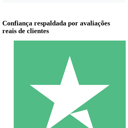
Confiança respaldada por avaliações
reais de clientes
Pacotes de Créditos Individuais
Pague conforme o uso com créditos de download. Sem
compromisso mensal.
1 Download
10
US$
00