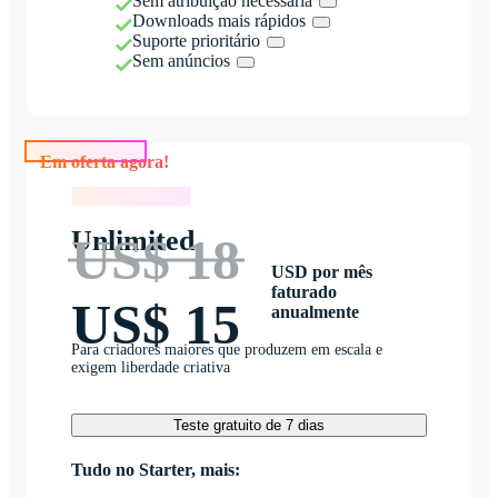
Sem atribuição necessária
Downloads mais rápidos
Suporte prioritário
Sem anúncios
Em oferta agora!
Em oferta agora!
Unlimited
US$ 18
USD por mês
faturado
US$ 15
anualmente
Para criadores maiores que produzem em escala e
exigem liberdade criativa
Teste gratuito de 7 dias
Tudo no Starter, mais: