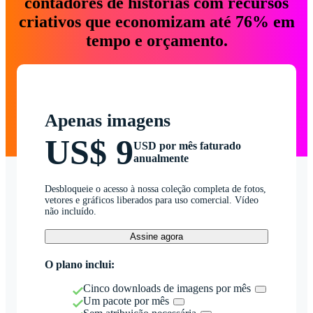
contadores de histórias com recursos
criativos que economizam até 76% em
tempo e orçamento.
Apenas imagens
US$ 9
USD por mês faturado
anualmente
Desbloqueie o acesso à nossa coleção completa de fotos,
vetores e gráficos liberados para uso comercial. Vídeo
não incluído.
Assine agora
O plano inclui:
Cinco downloads de imagens por mês
Um pacote por mês