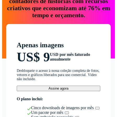
contadores de histórias com recursos
criativos que economizam até 76% em
tempo e orçamento.
Apenas imagens
US$ 9
USD por mês faturado
anualmente
Desbloqueie o acesso à nossa coleção completa de fotos,
vetores e gráficos liberados para uso comercial. Vídeo
não incluído.
Assine agora
O plano inclui:
Cinco downloads de imagens por mês
Um pacote por mês