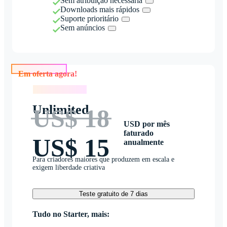
Sem atribuição necessária
Downloads mais rápidos
Suporte prioritário
Sem anúncios
Em oferta agora!
Em oferta agora!
Unlimited
US$ 18
USD por mês
faturado
US$ 15
anualmente
Para criadores maiores que produzem em escala e
exigem liberdade criativa
Teste gratuito de 7 dias
Tudo no Starter, mais: