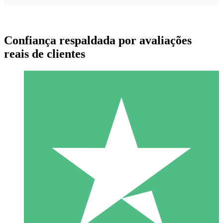
Confiança respaldada por avaliações
reais de clientes
Pacotes de Créditos Individuais
Pague conforme o uso com créditos de download. Sem
compromisso mensal.
1 Download
10
US$
00