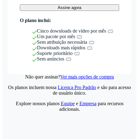
Assine agora
O plano inclui:
Cinco downloads de vídeo por mês
Um pacote por mês
Sem atribuição necessária
Downloads mais rápidos
Suporte prioritário
Sem anúncios
Não quer assinar?
Ver mais opções de compra
Os planos incluem nossa
Licença Pro Padrão
e são para acesso
de usuário único.
Explore nossos planos
Equipe
e
Empresa
para recursos
adicionais.