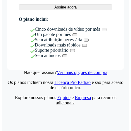
Assine agora
O plano inclui:
Cinco downloads de vídeo por mês
Um pacote por mês
Sem atribuição necessária
Downloads mais rápidos
Suporte prioritário
Sem anúncios
Não quer assinar?
Ver mais opções de compra
Os planos incluem nossa
Licença Pro Padrão
e são para acesso
de usuário único.
Explore nossos planos
Equipe
e
Empresa
para recursos
adicionais.