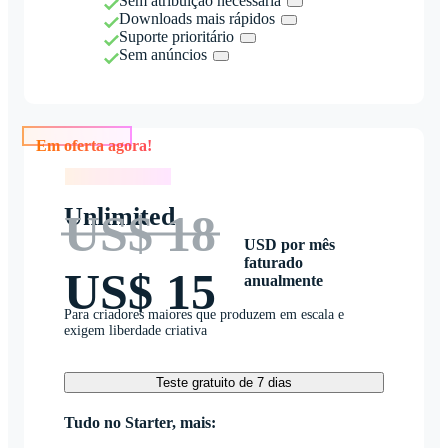
Sem atribuição necessária
Downloads mais rápidos
Suporte prioritário
Sem anúncios
Em oferta agora!
Em oferta agora!
Unlimited
US$ 18
USD por mês
faturado
US$ 15
anualmente
Para criadores maiores que produzem em escala e
exigem liberdade criativa
Teste gratuito de 7 dias
Tudo no Starter, mais: