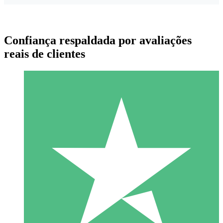
Confiança respaldada por avaliações
reais de clientes
Pacotes de Créditos Individuais
Pague conforme o uso com créditos de download. Sem
compromisso mensal.
1 Download
10
US$
00