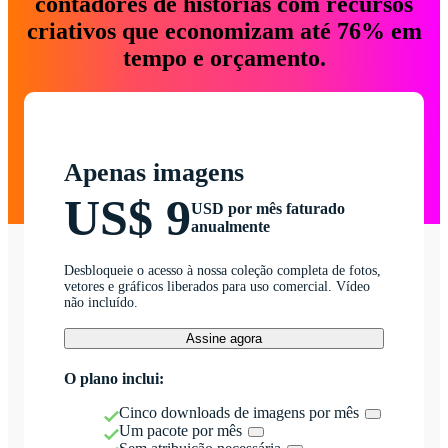
contadores de histórias com recursos
criativos que economizam até 76% em
tempo e orçamento.
Apenas imagens
US$ 9
USD por mês faturado
anualmente
Desbloqueie o acesso à nossa coleção completa de fotos,
vetores e gráficos liberados para uso comercial. Vídeo
não incluído.
Assine agora
O plano inclui:
Cinco downloads de imagens por mês
Um pacote por mês