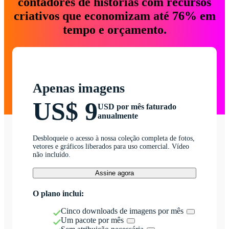
contadores de histórias com recursos
criativos que economizam até 76% em
tempo e orçamento.
Apenas imagens
US$ 9
USD por mês faturado
anualmente
Desbloqueie o acesso à nossa coleção completa de fotos,
vetores e gráficos liberados para uso comercial. Vídeo
não incluído.
Assine agora
O plano inclui:
Cinco downloads de imagens por mês
Um pacote por mês