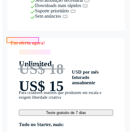
Sem atribuição necessária
Downloads mais rápidos
Suporte prioritário
Sem anúncios
Em oferta agora!
Em oferta agora!
Unlimited
US$ 18
USD por mês
faturado
US$ 15
anualmente
Para criadores maiores que produzem em escala e
exigem liberdade criativa
Teste gratuito de 7 dias
Tudo no Starter, mais: