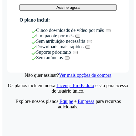
Assine agora
O plano inclui:
Cinco downloads de vídeo por mês
Um pacote por mês
Sem atribuição necessária
Downloads mais rápidos
Suporte prioritário
Sem anúncios
Não quer assinar?
Ver mais opções de compra
Os planos incluem nossa
Licença Pro Padrão
e são para acesso
de usuário único.
Explore nossos planos
Equipe
e
Empresa
para recursos
adicionais.