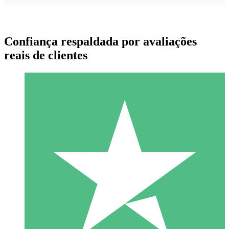
Confiança respaldada por avaliações
reais de clientes
Pacotes de Créditos Individuais
Pague conforme o uso com créditos de download. Sem
compromisso mensal.
1 Download
10
US$
00