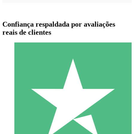
Confiança respaldada por avaliações
reais de clientes
Pacotes de Créditos Individuais
Pague conforme o uso com créditos de download. Sem
compromisso mensal.
1 Download
10
US$
00