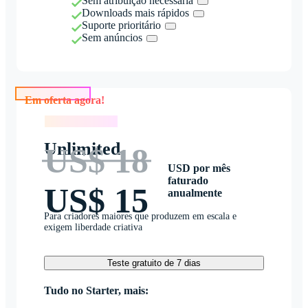
Sem atribuição necessária
Downloads mais rápidos
Suporte prioritário
Sem anúncios
Em oferta agora!
Em oferta agora!
Unlimited
US$ 18
USD por mês
faturado
US$ 15
anualmente
Para criadores maiores que produzem em escala e
exigem liberdade criativa
Teste gratuito de 7 dias
Tudo no Starter, mais: