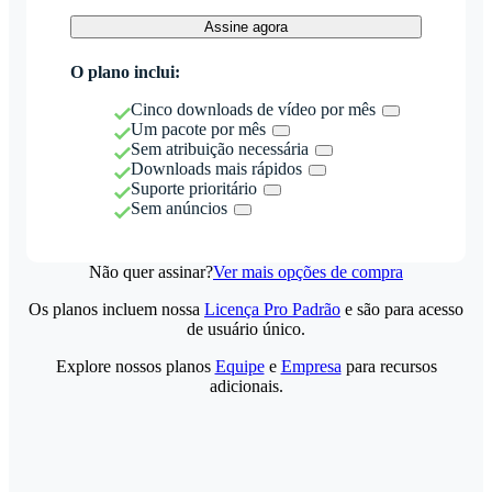
Assine agora
O plano inclui:
Cinco downloads de vídeo por mês
Um pacote por mês
Sem atribuição necessária
Downloads mais rápidos
Suporte prioritário
Sem anúncios
Não quer assinar?
Ver mais opções de compra
Os planos incluem nossa
Licença Pro Padrão
e são para acesso
de usuário único.
Explore nossos planos
Equipe
e
Empresa
para recursos
adicionais.