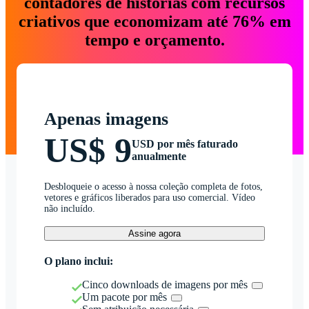
contadores de histórias com recursos
criativos que economizam até 76% em
tempo e orçamento.
Apenas imagens
US$ 9
USD por mês faturado
anualmente
Desbloqueie o acesso à nossa coleção completa de fotos,
vetores e gráficos liberados para uso comercial. Vídeo
não incluído.
Assine agora
O plano inclui:
Cinco downloads de imagens por mês
Um pacote por mês