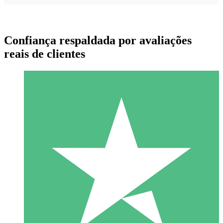
Confiança respaldada por avaliações
reais de clientes
Pacotes de Créditos Individuais
Pague conforme o uso com créditos de download. Sem
compromisso mensal.
1 Download
10
US$
00