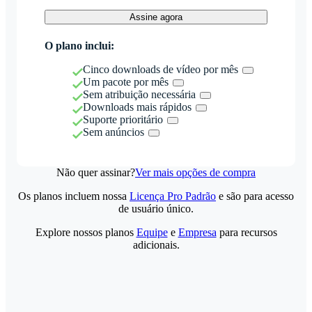
Assine agora
O plano inclui:
Cinco downloads de vídeo por mês
Um pacote por mês
Sem atribuição necessária
Downloads mais rápidos
Suporte prioritário
Sem anúncios
Não quer assinar?
Ver mais opções de compra
Os planos incluem nossa
Licença Pro Padrão
e são para acesso
de usuário único.
Explore nossos planos
Equipe
e
Empresa
para recursos
adicionais.