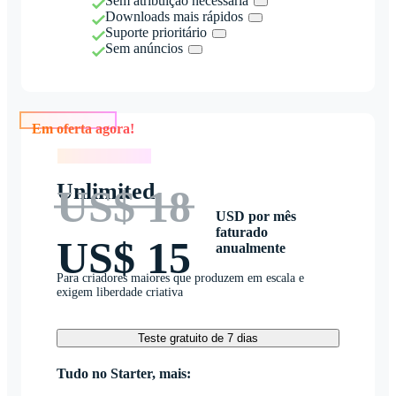
Sem atribuição necessária
Downloads mais rápidos
Suporte prioritário
Sem anúncios
Em oferta agora!
Em oferta agora!
Unlimited
US$ 18
USD por mês
faturado
US$ 15
anualmente
Para criadores maiores que produzem em escala e
exigem liberdade criativa
Teste gratuito de 7 dias
Tudo no Starter, mais: