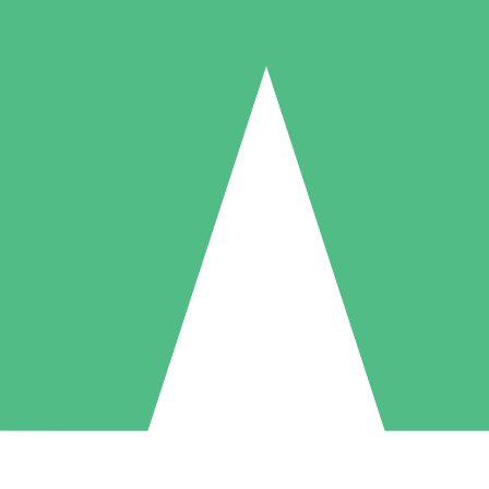
Pacotes de Créditos Individuais
gue conforme o uso com créditos de download. Sem compromisso mens
1 Download
5 Downloads
10 Downloads
10
15
20
US$
00
US$
00
US$
00