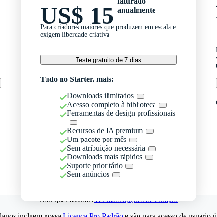
faturado
US$ 15
anualmente
o
Para criadores maiores que produzem em escala e
exigem liberdade criativa
e
Teste gratuito de 7 dias
Tudo no Starter, mais:
Downloads ilimitados
Acesso completo à biblioteca
Ferramentas de design profissionais
Recursos de IA premium
Um pacote por mês
Sem atribuição necessária
Downloads mais rápidos
Suporte prioritário
Sem anúncios
Não quer assinar?
Ver mais opções de compra
lanos incluem nossa
Licença Pro Padrão
e são para acesso de usuário ú