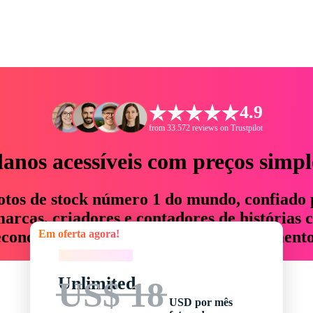
4.9
from 33.572 reviews on Trustpilot
lanos acessíveis com preços simpl
otos de stock número 1 do mundo, confiado 
rcas, criadores e contadores de histórias 
Em oferta agora!
economizam até 76% em tempo e orçamento
Em oferta agora!
Unlimited
US$ 18
USD por mês