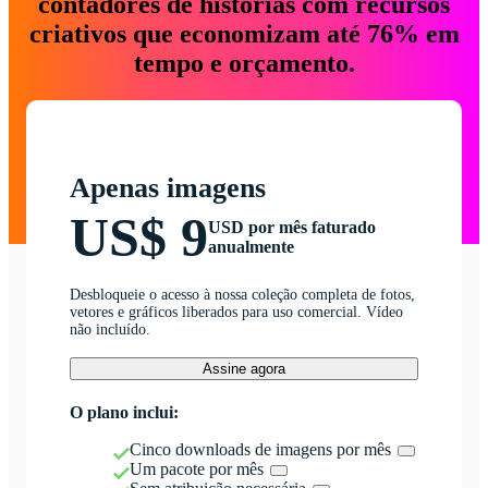
contadores de histórias com recursos
criativos que economizam até 76% em
tempo e orçamento.
Apenas imagens
US$ 9
USD por mês faturado
anualmente
Desbloqueie o acesso à nossa coleção completa de fotos,
vetores e gráficos liberados para uso comercial. Vídeo
não incluído.
Assine agora
O plano inclui:
Cinco downloads de imagens por mês
Um pacote por mês