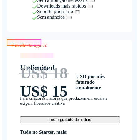
Sem atribuição necessária
Downloads mais rápidos
Suporte prioritário
Sem anúncios
Em oferta agora!
Em oferta agora!
Unlimited
US$ 18
USD por mês
faturado
US$ 15
anualmente
Para criadores maiores que produzem em escala e
exigem liberdade criativa
Teste gratuito de 7 dias
Tudo no Starter, mais: