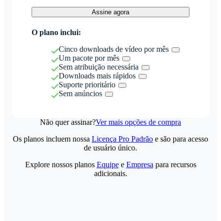
Assine agora
O plano inclui:
Cinco downloads de vídeo por mês
Um pacote por mês
Sem atribuição necessária
Downloads mais rápidos
Suporte prioritário
Sem anúncios
Não quer assinar?
Ver mais opções de compra
Os planos incluem nossa
Licença Pro Padrão
e são para acesso
de usuário único.
Explore nossos planos
Equipe
e
Empresa
para recursos
adicionais.