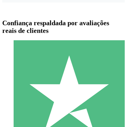
Confiança respaldada por avaliações
reais de clientes
Pacotes de Créditos Individuais
Pague conforme o uso com créditos de download. Sem
compromisso mensal.
1 Download
10
US$
00