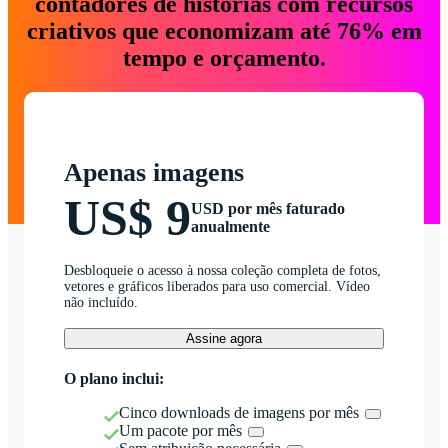
contadores de histórias com recursos
criativos que economizam até 76% em
tempo e orçamento.
Apenas imagens
US$ 9
USD por mês faturado
anualmente
Desbloqueie o acesso à nossa coleção completa de fotos,
vetores e gráficos liberados para uso comercial. Vídeo
não incluído.
Assine agora
O plano inclui:
Cinco downloads de imagens por mês
Um pacote por mês