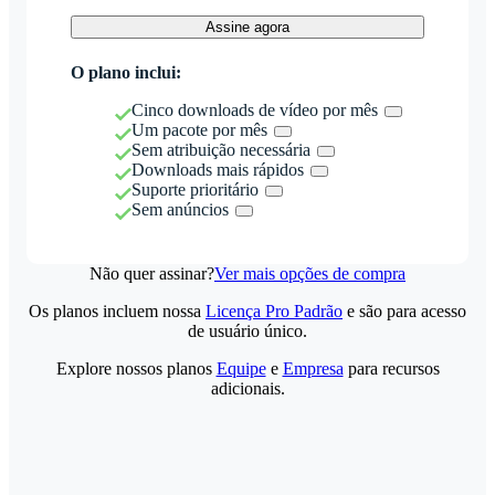
Assine agora
O plano inclui:
Cinco downloads de vídeo por mês
Um pacote por mês
Sem atribuição necessária
Downloads mais rápidos
Suporte prioritário
Sem anúncios
Não quer assinar?
Ver mais opções de compra
Os planos incluem nossa
Licença Pro Padrão
e são para acesso
de usuário único.
Explore nossos planos
Equipe
e
Empresa
para recursos
adicionais.