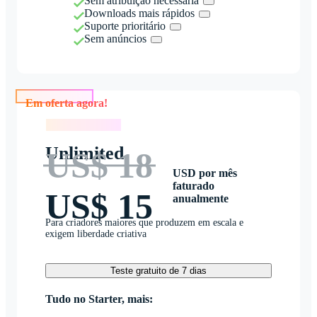
Sem atribuição necessária
Downloads mais rápidos
Suporte prioritário
Sem anúncios
Em oferta agora!
Em oferta agora!
Unlimited
US$ 18
USD por mês
faturado
US$ 15
anualmente
Para criadores maiores que produzem em escala e
exigem liberdade criativa
Teste gratuito de 7 dias
Tudo no Starter, mais: