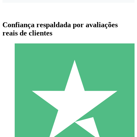
Confiança respaldada por avaliações
reais de clientes
Pacotes de Créditos Individuais
Pague conforme o uso com créditos de download. Sem
compromisso mensal.
1 Download
10
US$
00