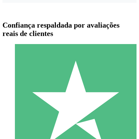
Confiança respaldada por avaliações
reais de clientes
Pacotes de Créditos Individuais
Pague conforme o uso com créditos de download. Sem
compromisso mensal.
1 Download
10
US$
00