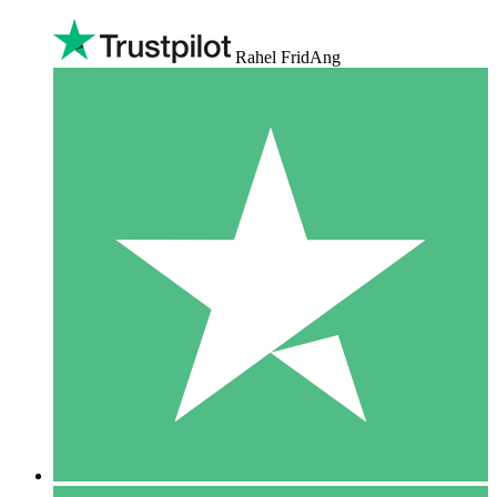
Rahel FridAng