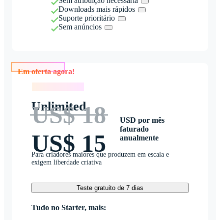
Sem atribuição necessária
Downloads mais rápidos
Suporte prioritário
Sem anúncios
Em oferta agora!
Em oferta agora!
Unlimited
US$ 18
USD por mês
faturado
US$ 15
anualmente
Para criadores maiores que produzem em escala e
exigem liberdade criativa
Teste gratuito de 7 dias
Tudo no Starter, mais: