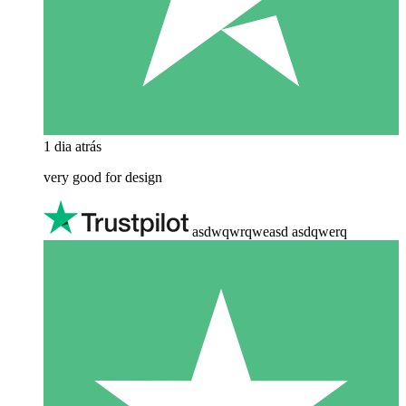
1 dia atrás
very good for design
asdwqwrqweasd asdqwerq