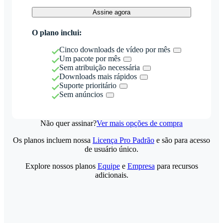
Assine agora
O plano inclui:
Cinco downloads de vídeo por mês
Um pacote por mês
Sem atribuição necessária
Downloads mais rápidos
Suporte prioritário
Sem anúncios
Não quer assinar?
Ver mais opções de compra
Os planos incluem nossa
Licença Pro Padrão
e são para acesso
de usuário único.
Explore nossos planos
Equipe
e
Empresa
para recursos
adicionais.