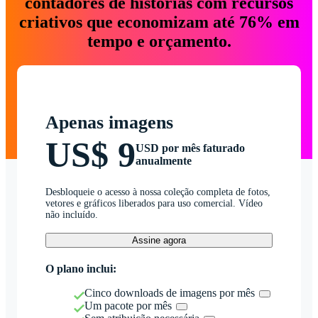
contadores de histórias com recursos
criativos que economizam até 76% em
tempo e orçamento.
Apenas imagens
US$ 9
USD por mês faturado
anualmente
Desbloqueie o acesso à nossa coleção completa de fotos,
vetores e gráficos liberados para uso comercial. Vídeo
não incluído.
Assine agora
O plano inclui:
Cinco downloads de imagens por mês
Um pacote por mês