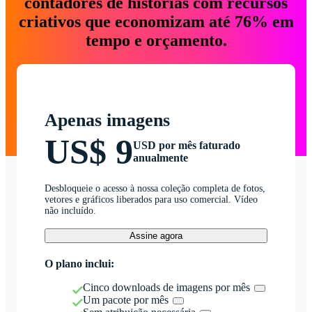
contadores de histórias com recursos
criativos que economizam até 76% em
tempo e orçamento.
Apenas imagens
US$ 9
USD por mês faturado
anualmente
Desbloqueie o acesso à nossa coleção completa de fotos,
vetores e gráficos liberados para uso comercial. Vídeo
não incluído.
Assine agora
O plano inclui:
Cinco downloads de imagens por mês
Um pacote por mês