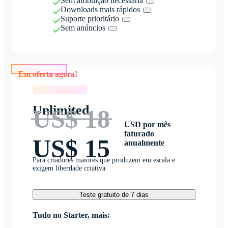
Sem atribuição necessária
Downloads mais rápidos
Suporte prioritário
Sem anúncios
Em oferta agora!
Em oferta agora!
Unlimited
US$ 18
USD por mês
faturado
US$ 15
anualmente
Para criadores maiores que produzem em escala e
exigem liberdade criativa
Teste gratuito de 7 dias
Tudo no Starter, mais: