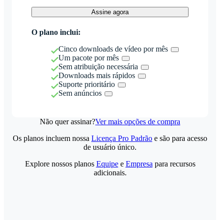
Assine agora
O plano inclui:
Cinco downloads de vídeo por mês
Um pacote por mês
Sem atribuição necessária
Downloads mais rápidos
Suporte prioritário
Sem anúncios
Não quer assinar?
Ver mais opções de compra
Os planos incluem nossa
Licença Pro Padrão
e são para acesso
de usuário único.
Explore nossos planos
Equipe
e
Empresa
para recursos
adicionais.