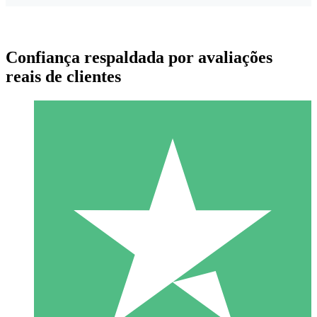
Confiança respaldada por avaliações
reais de clientes
Pacotes de Créditos Individuais
Pague conforme o uso com créditos de download. Sem
compromisso mensal.
1 Download
10
US$
00