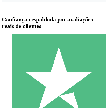
Confiança respaldada por avaliações
reais de clientes
Pacotes de Créditos Individuais
Pague conforme o uso com créditos de download. Sem
compromisso mensal.
1 Download
10
US$
00