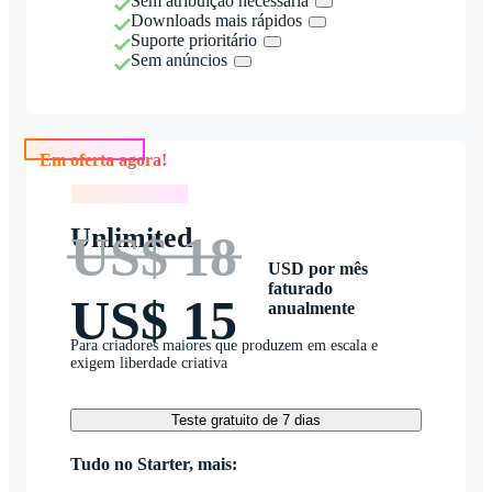
Sem atribuição necessária
Downloads mais rápidos
Suporte prioritário
Sem anúncios
Em oferta agora!
Em oferta agora!
Unlimited
US$ 18
USD por mês
faturado
US$ 15
anualmente
Para criadores maiores que produzem em escala e
exigem liberdade criativa
Teste gratuito de 7 dias
Tudo no Starter, mais: