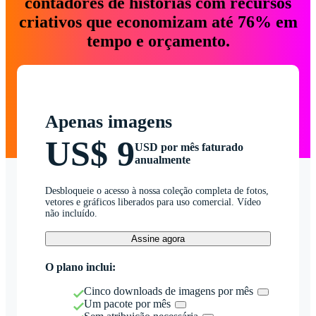
contadores de histórias com recursos
criativos que economizam até 76% em
tempo e orçamento.
Apenas imagens
US$ 9
USD por mês faturado
anualmente
Desbloqueie o acesso à nossa coleção completa de fotos,
vetores e gráficos liberados para uso comercial. Vídeo
não incluído.
Assine agora
O plano inclui:
Cinco downloads de imagens por mês
Um pacote por mês