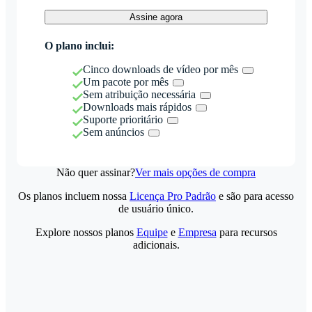
Assine agora
O plano inclui:
Cinco downloads de vídeo por mês
Um pacote por mês
Sem atribuição necessária
Downloads mais rápidos
Suporte prioritário
Sem anúncios
Não quer assinar?
Ver mais opções de compra
Os planos incluem nossa
Licença Pro Padrão
e são para acesso
de usuário único.
Explore nossos planos
Equipe
e
Empresa
para recursos
adicionais.