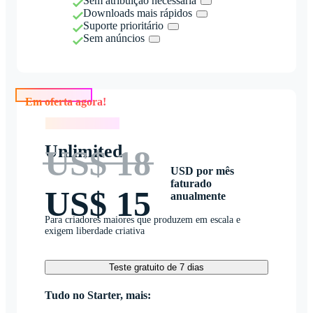
Sem atribuição necessária
Downloads mais rápidos
Suporte prioritário
Sem anúncios
Em oferta agora!
Em oferta agora!
Unlimited
US$ 18
USD por mês
faturado
US$ 15
anualmente
Para criadores maiores que produzem em escala e
exigem liberdade criativa
Teste gratuito de 7 dias
Tudo no Starter, mais: