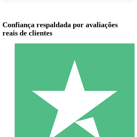
Confiança respaldada por avaliações
reais de clientes
Pacotes de Créditos Individuais
Pague conforme o uso com créditos de download. Sem
compromisso mensal.
1 Download
10
US$
00