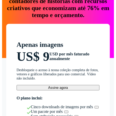
contadores de histórias com recursos
criativos que economizam até 76% em
tempo e orçamento.
Apenas imagens
US$ 9
USD por mês faturado
anualmente
Desbloqueie o acesso à nossa coleção completa de fotos,
vetores e gráficos liberados para uso comercial. Vídeo
não incluído.
Assine agora
O plano inclui:
Cinco downloads de imagens por mês
Um pacote por mês