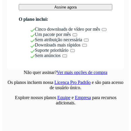
Assine agora
O plano inclui:
Cinco downloads de vídeo por mês
Um pacote por mês
Sem atribuição necessária
Downloads mais rápidos
Suporte prioritário
Sem anúncios
Não quer assinar?
Ver mais opções de compra
Os planos incluem nossa
Licença Pro Padrão
e são para acesso
de usuário único.
Explore nossos planos
Equipe
e
Empresa
para recursos
adicionais.