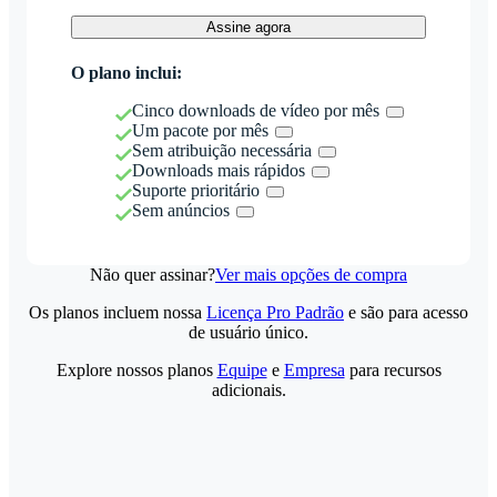
Assine agora
O plano inclui:
Cinco downloads de vídeo por mês
Um pacote por mês
Sem atribuição necessária
Downloads mais rápidos
Suporte prioritário
Sem anúncios
Não quer assinar?
Ver mais opções de compra
Os planos incluem nossa
Licença Pro Padrão
e são para acesso
de usuário único.
Explore nossos planos
Equipe
e
Empresa
para recursos
adicionais.