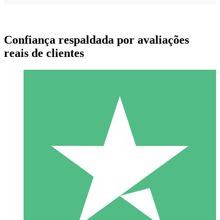
Confiança respaldada por avaliações
reais de clientes
Pacotes de Créditos Individuais
Pague conforme o uso com créditos de download. Sem
compromisso mensal.
1 Download
10
US$
00