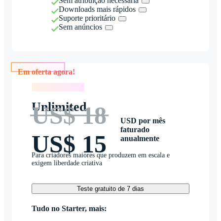
Sem atribuição necessária
Downloads mais rápidos
Suporte prioritário
Sem anúncios
Em oferta agora!
Em oferta agora!
Unlimited
US$ 18
USD por mês
faturado
US$ 15
anualmente
Para criadores maiores que produzem em escala e
exigem liberdade criativa
Teste gratuito de 7 dias
Tudo no Starter, mais: