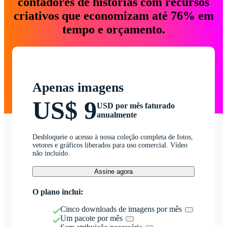
contadores de histórias com recursos
criativos que economizam até 76% em
tempo e orçamento.
Apenas imagens
US$ 9
USD por mês faturado
anualmente
Desbloqueie o acesso à nossa coleção completa de fotos,
vetores e gráficos liberados para uso comercial. Vídeo
não incluído.
Assine agora
O plano inclui:
Cinco downloads de imagens por mês
Um pacote por mês