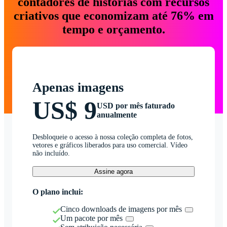
contadores de histórias com recursos
criativos que economizam até 76% em
tempo e orçamento.
Apenas imagens
US$ 9
USD por mês faturado
anualmente
Desbloqueie o acesso à nossa coleção completa de fotos,
vetores e gráficos liberados para uso comercial. Vídeo
não incluído.
Assine agora
O plano inclui:
Cinco downloads de imagens por mês
Um pacote por mês