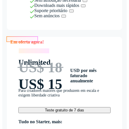
Sem atribuição necessária
Downloads mais rápidos
Suporte prioritário
Sem anúncios
Em oferta agora!
Em oferta agora!
Unlimited
US$ 18
USD por mês
faturado
US$ 15
anualmente
Para criadores maiores que produzem em escala e
exigem liberdade criativa
Teste gratuito de 7 dias
Tudo no Starter, mais: