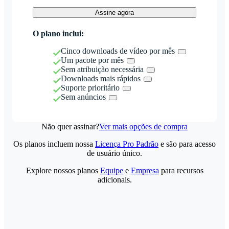
Assine agora
O plano inclui:
Cinco downloads de vídeo por mês
Um pacote por mês
Sem atribuição necessária
Downloads mais rápidos
Suporte prioritário
Sem anúncios
Não quer assinar?
Ver mais opções de compra
Os planos incluem nossa
Licença Pro Padrão
e são para acesso
de usuário único.
Explore nossos planos
Equipe
e
Empresa
para recursos
adicionais.