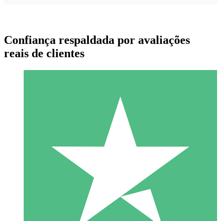
Confiança respaldada por avaliações
reais de clientes
Pacotes de Créditos Individuais
Pague conforme o uso com créditos de download. Sem
compromisso mensal.
1 Download
10
US$
00