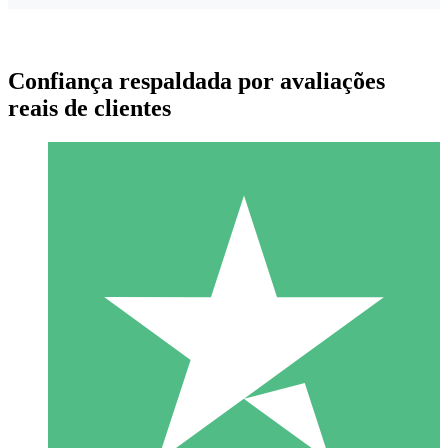
Confiança respaldada por avaliações
reais de clientes
Pacotes de Créditos Individuais
Pague conforme o uso com créditos de download. Sem
compromisso mensal.
1 Download
10
US$
00