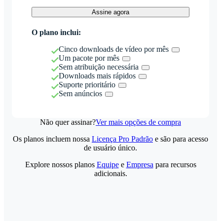
Assine agora
O plano inclui:
Cinco downloads de vídeo por mês
Um pacote por mês
Sem atribuição necessária
Downloads mais rápidos
Suporte prioritário
Sem anúncios
Não quer assinar?
Ver mais opções de compra
Os planos incluem nossa
Licença Pro Padrão
e são para acesso
de usuário único.
Explore nossos planos
Equipe
e
Empresa
para recursos
adicionais.