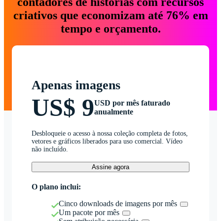
contadores de histórias com recursos
criativos que economizam até 76% em
tempo e orçamento.
Apenas imagens
US$ 9
USD por mês faturado
anualmente
Desbloqueie o acesso à nossa coleção completa de fotos,
vetores e gráficos liberados para uso comercial. Vídeo
não incluído.
Assine agora
O plano inclui:
Cinco downloads de imagens por mês
Um pacote por mês