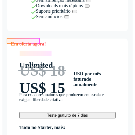
Sem atribuição necessária
Downloads mais rápidos
Suporte prioritário
Sem anúncios
Em oferta agora!
Em oferta agora!
Unlimited
US$ 18
USD por mês
faturado
US$ 15
anualmente
Para criadores maiores que produzem em escala e
exigem liberdade criativa
Teste gratuito de 7 dias
Tudo no Starter, mais: