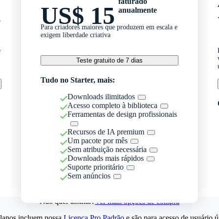
faturado
US$ 15
anualmente
o
Para criadores maiores que produzem em escala e
exigem liberdade criativa
e
Teste gratuito de 7 dias
Tudo no Starter, mais:
Downloads ilimitados
Acesso completo à biblioteca
Ferramentas de design profissionais
Recursos de IA premium
Um pacote por mês
Sem atribuição necessária
Downloads mais rápidos
Suporte prioritário
Sem anúncios
Não quer assinar?
Ver mais opções de compra
lanos incluem nossa
Licença Pro Padrão
e são para acesso de usuário ú