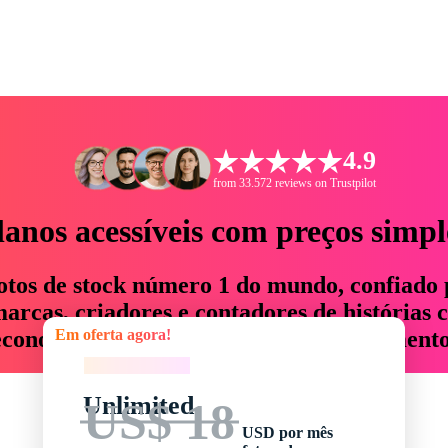
4.9
from 33.572 reviews on Trustpilot
lanos acessíveis com preços simpl
otos de stock número 1 do mundo, confiado 
rcas, criadores e contadores de histórias 
Em oferta agora!
economizam até 76% em tempo e orçamento
Em oferta agora!
Unlimited
US$ 18
USD por mês