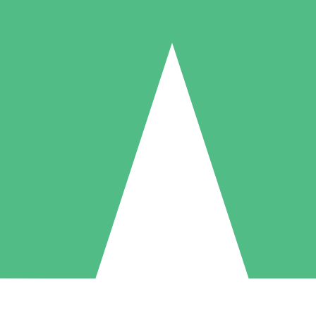
Pacotes de Créditos Individuais
gue conforme o uso com créditos de download. Sem compromisso mens
1 Download
5 Downloads
10 Downloads
10
15
20
US$
00
US$
00
US$
00