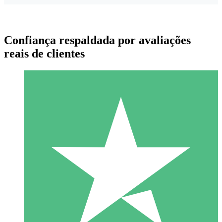
Confiança respaldada por avaliações
reais de clientes
Pacotes de Créditos Individuais
Pague conforme o uso com créditos de download. Sem
compromisso mensal.
1 Download
10
US$
00