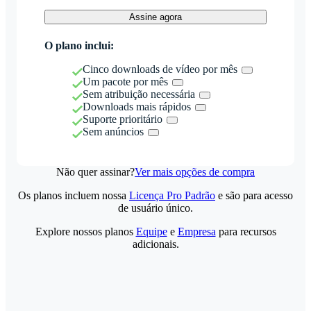
Assine agora
O plano inclui:
Cinco downloads de vídeo por mês
Um pacote por mês
Sem atribuição necessária
Downloads mais rápidos
Suporte prioritário
Sem anúncios
Não quer assinar?
Ver mais opções de compra
Os planos incluem nossa
Licença Pro Padrão
e são para acesso
de usuário único.
Explore nossos planos
Equipe
e
Empresa
para recursos
adicionais.