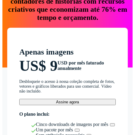
contadores de histórias com recursos
criativos que economizam até 76% em
tempo e orçamento.
Apenas imagens
US$ 9
USD por mês faturado
anualmente
Desbloqueie o acesso à nossa coleção completa de fotos,
vetores e gráficos liberados para uso comercial. Vídeo
não incluído.
Assine agora
O plano inclui:
Cinco downloads de imagens por mês
Um pacote por mês