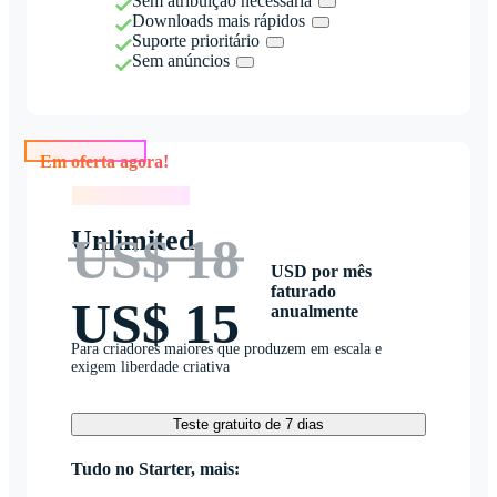
Sem atribuição necessária
Downloads mais rápidos
Suporte prioritário
Sem anúncios
Em oferta agora!
Em oferta agora!
Unlimited
US$ 18
USD por mês
faturado
US$ 15
anualmente
Para criadores maiores que produzem em escala e
exigem liberdade criativa
Teste gratuito de 7 dias
Tudo no Starter, mais: