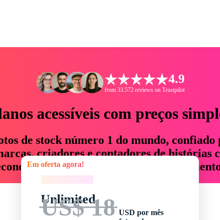
4.9
from 33.572 reviews on Trustpilot
lanos acessíveis com preços simpl
otos de stock número 1 do mundo, confiado 
rcas, criadores e contadores de histórias 
Em oferta agora!
economizam até 76% em tempo e orçamento
Em oferta agora!
Unlimited
US$ 18
USD por mês