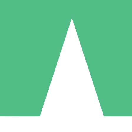
Pacotes de Créditos Individuais
gue conforme o uso com créditos de download. Sem compromisso mens
1 Download
5 Downloads
10 Downloads
10
15
20
US$
00
US$
00
US$
00