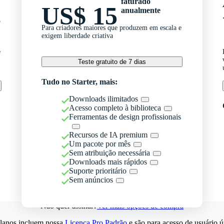
faturado
US$ 15
anualmente
o
Para criadores maiores que produzem em escala e
exigem liberdade criativa
e
Teste gratuito de 7 dias
Tudo no Starter, mais:
Downloads ilimitados
Acesso completo à biblioteca
Ferramentas de design profissionais
Recursos de IA premium
Um pacote por mês
Sem atribuição necessária
Downloads mais rápidos
Suporte prioritário
Sem anúncios
Não quer assinar?
Ver mais opções de compra
lanos incluem nossa
Licença Pro Padrão
e são para acesso de usuário ú