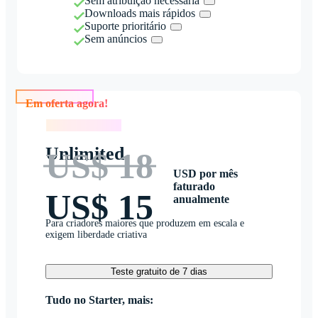
Sem atribuição necessária
Downloads mais rápidos
Suporte prioritário
Sem anúncios
Em oferta agora!
Em oferta agora!
Unlimited
US$ 18
USD por mês
faturado
US$ 15
anualmente
Para criadores maiores que produzem em escala e
exigem liberdade criativa
Teste gratuito de 7 dias
Tudo no Starter, mais: