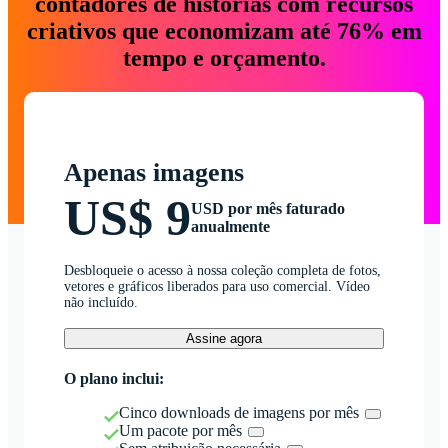
contadores de histórias com recursos
criativos que economizam até 76% em
tempo e orçamento.
Apenas imagens
US$ 9
USD por mês faturado
anualmente
Desbloqueie o acesso à nossa coleção completa de fotos,
vetores e gráficos liberados para uso comercial. Vídeo
não incluído.
Assine agora
O plano inclui:
Cinco downloads de imagens por mês
Um pacote por mês