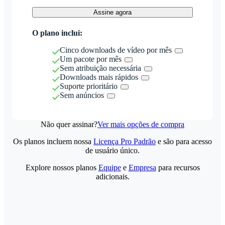
Assine agora
O plano inclui:
Cinco downloads de vídeo por mês
Um pacote por mês
Sem atribuição necessária
Downloads mais rápidos
Suporte prioritário
Sem anúncios
Não quer assinar?
Ver mais opções de compra
Os planos incluem nossa
Licença Pro Padrão
e são para acesso
de usuário único.
Explore nossos planos
Equipe
e
Empresa
para recursos
adicionais.