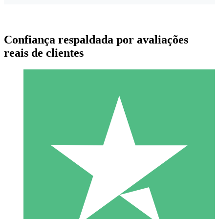
Confiança respaldada por avaliações
reais de clientes
Pacotes de Créditos Individuais
Pague conforme o uso com créditos de download. Sem
compromisso mensal.
1 Download
10
US$
00