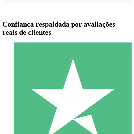
Confiança respaldada por avaliações
reais de clientes
Pacotes de Créditos Individuais
Pague conforme o uso com créditos de download. Sem
compromisso mensal.
1 Download
10
US$
00