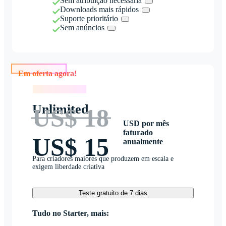
Sem atribuição necessária
Downloads mais rápidos
Suporte prioritário
Sem anúncios
Em oferta agora!
Em oferta agora!
Unlimited
US$ 18
USD por mês
faturado
US$ 15
anualmente
Para criadores maiores que produzem em escala e
exigem liberdade criativa
Teste gratuito de 7 dias
Tudo no Starter, mais: