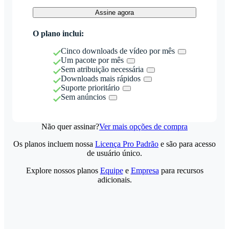
Assine agora
O plano inclui:
Cinco downloads de vídeo por mês
Um pacote por mês
Sem atribuição necessária
Downloads mais rápidos
Suporte prioritário
Sem anúncios
Não quer assinar?
Ver mais opções de compra
Os planos incluem nossa
Licença Pro Padrão
e são para acesso
de usuário único.
Explore nossos planos
Equipe
e
Empresa
para recursos
adicionais.