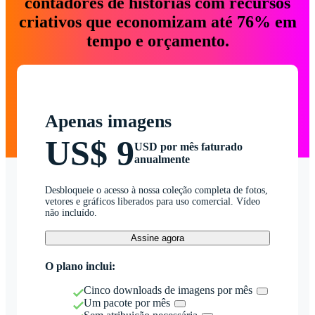
contadores de histórias com recursos
criativos que economizam até 76% em
tempo e orçamento.
Apenas imagens
US$ 9
USD por mês faturado
anualmente
Desbloqueie o acesso à nossa coleção completa de fotos,
vetores e gráficos liberados para uso comercial. Vídeo
não incluído.
Assine agora
O plano inclui:
Cinco downloads de imagens por mês
Um pacote por mês