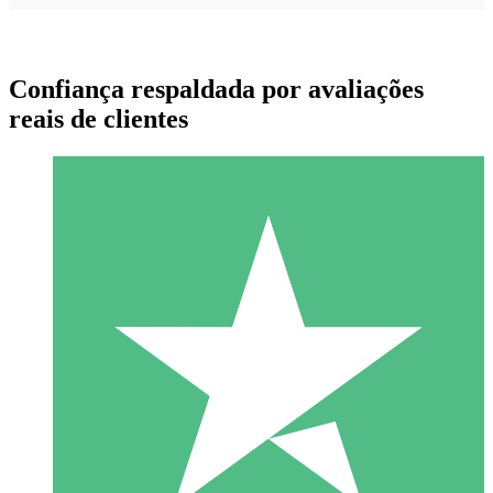
Confiança respaldada por avaliações
reais de clientes
Pacotes de Créditos Individuais
Pague conforme o uso com créditos de download. Sem
compromisso mensal.
1 Download
10
US$
00