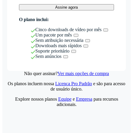
Assine agora
O plano inclui:
Cinco downloads de vídeo por mês
Um pacote por mês
Sem atribuição necessária
Downloads mais rápidos
Suporte prioritário
Sem anúncios
Não quer assinar?
Ver mais opções de compra
Os planos incluem nossa
Licença Pro Padrão
e são para acesso
de usuário único.
Explore nossos planos
Equipe
e
Empresa
para recursos
adicionais.