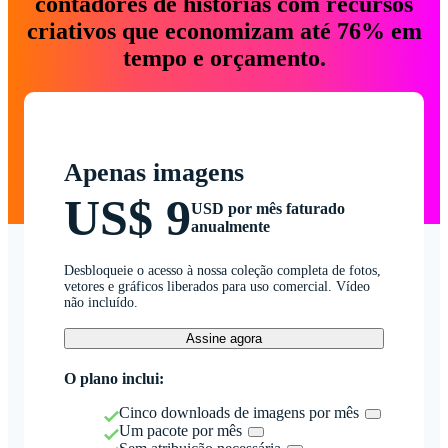
contadores de histórias com recursos
criativos que economizam até 76% em
tempo e orçamento.
Apenas imagens
US$ 9
USD por mês faturado
anualmente
Desbloqueie o acesso à nossa coleção completa de fotos,
vetores e gráficos liberados para uso comercial. Vídeo
não incluído.
Assine agora
O plano inclui:
Cinco downloads de imagens por mês
Um pacote por mês