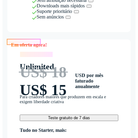
Sem atribuição necessária
Downloads mais rápidos
Suporte prioritário
Sem anúncios
Em oferta agora!
Em oferta agora!
Unlimited
US$ 18
USD por mês
faturado
US$ 15
anualmente
Para criadores maiores que produzem em escala e
exigem liberdade criativa
Teste gratuito de 7 dias
Tudo no Starter, mais: