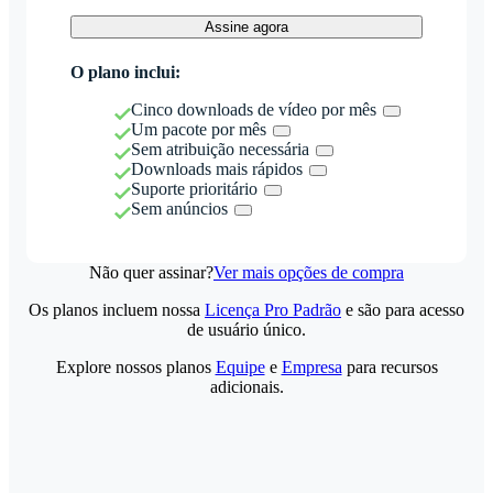
Assine agora
O plano inclui:
Cinco downloads de vídeo por mês
Um pacote por mês
Sem atribuição necessária
Downloads mais rápidos
Suporte prioritário
Sem anúncios
Não quer assinar?
Ver mais opções de compra
Os planos incluem nossa
Licença Pro Padrão
e são para acesso
de usuário único.
Explore nossos planos
Equipe
e
Empresa
para recursos
adicionais.