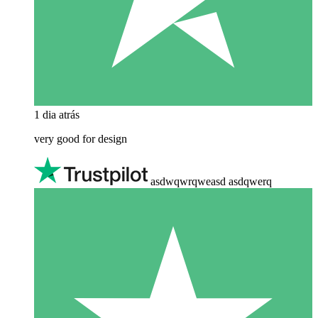
1 dia atrás
very good for design
asdwqwrqweasd asdqwerq