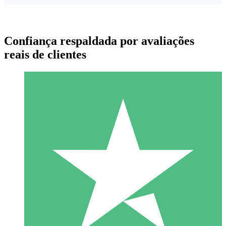
Confiança respaldada por avaliações
reais de clientes
Pacotes de Créditos Individuais
Pague conforme o uso com créditos de download. Sem
compromisso mensal.
1 Download
10
US$
00