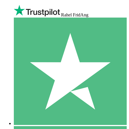
Rahel FridAng