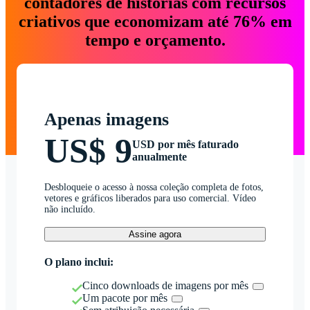
contadores de histórias com recursos
criativos que economizam até 76% em
tempo e orçamento.
Apenas imagens
US$ 9
USD por mês faturado
anualmente
Desbloqueie o acesso à nossa coleção completa de fotos,
vetores e gráficos liberados para uso comercial. Vídeo
não incluído.
Assine agora
O plano inclui:
Cinco downloads de imagens por mês
Um pacote por mês