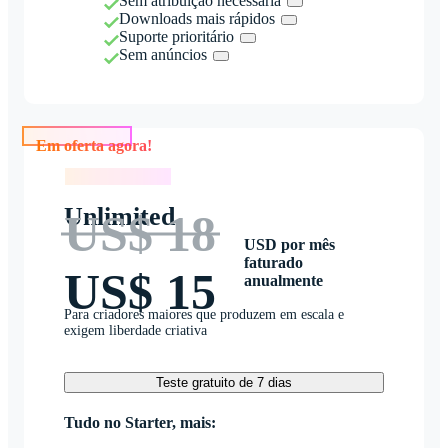
Sem atribuição necessária
Downloads mais rápidos
Suporte prioritário
Sem anúncios
Em oferta agora!
Em oferta agora!
Unlimited
US$ 18
USD por mês
faturado
US$ 15
anualmente
Para criadores maiores que produzem em escala e
exigem liberdade criativa
Teste gratuito de 7 dias
Tudo no Starter, mais: