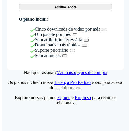
Assine agora
O plano inclui:
Cinco downloads de vídeo por mês
Um pacote por mês
Sem atribuição necessária
Downloads mais rápidos
Suporte prioritário
Sem anúncios
Não quer assinar?
Ver mais opções de compra
Os planos incluem nossa
Licença Pro Padrão
e são para acesso
de usuário único.
Explore nossos planos
Equipe
e
Empresa
para recursos
adicionais.