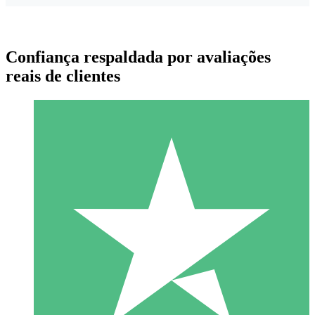
Confiança respaldada por avaliações
reais de clientes
Pacotes de Créditos Individuais
Pague conforme o uso com créditos de download. Sem
compromisso mensal.
1 Download
10
US$
00