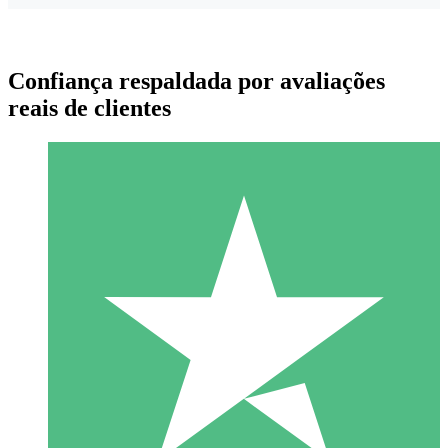
Confiança respaldada por avaliações
reais de clientes
Pacotes de Créditos Individuais
Pague conforme o uso com créditos de download. Sem
compromisso mensal.
1 Download
10
US$
00