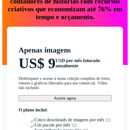
contadores de histórias com recursos
criativos que economizam até 76% em
tempo e orçamento.
Apenas imagens
US$ 9
USD por mês faturado
anualmente
Desbloqueie o acesso à nossa coleção completa de fotos,
vetores e gráficos liberados para uso comercial. Vídeo
não incluído.
Assine agora
O plano inclui:
Cinco downloads de imagens por mês
Um pacote por mês