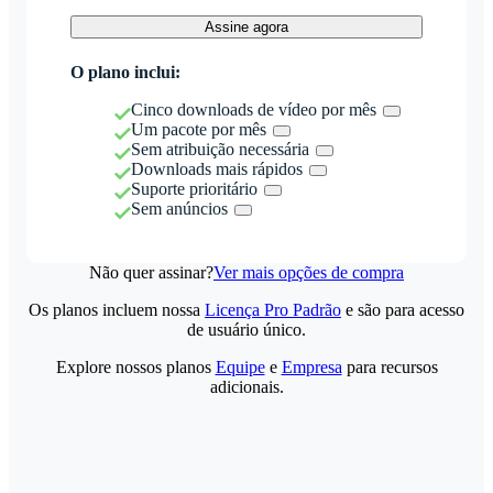
Assine agora
O plano inclui:
Cinco downloads de vídeo por mês
Um pacote por mês
Sem atribuição necessária
Downloads mais rápidos
Suporte prioritário
Sem anúncios
Não quer assinar?
Ver mais opções de compra
Os planos incluem nossa
Licença Pro Padrão
e são para acesso
de usuário único.
Explore nossos planos
Equipe
e
Empresa
para recursos
adicionais.