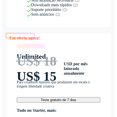
Sem atribuição necessária
Downloads mais rápidos
Suporte prioritário
Sem anúncios
Em oferta agora!
Em oferta agora!
Unlimited
US$ 18
USD por mês
faturado
US$ 15
anualmente
Para criadores maiores que produzem em escala e
exigem liberdade criativa
Teste gratuito de 7 dias
Tudo no Starter, mais: